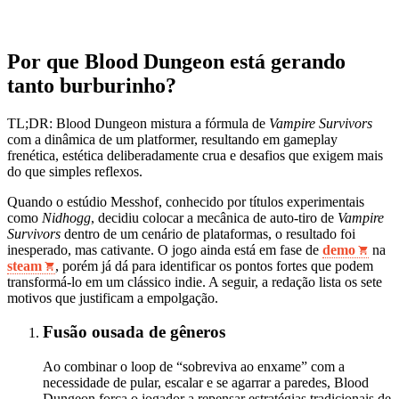
Por que Blood Dungeon está gerando
tanto burburinho?
TL;DR: Blood Dungeon mistura a fórmula de
Vampire Survivors
com a dinâmica de um platformer, resultando em gameplay
frenética, estética deliberadamente crua e desafios que exigem mais
do que simples reflexos.
Quando o estúdio Messhof, conhecido por títulos experimentais
como
Nidhogg
, decidiu colocar a mecânica de auto‑tiro de
Vampire
Survivors
dentro de um cenário de plataformas, o resultado foi
inesperado, mas cativante. O jogo ainda está em fase de
demo
na
steam
, porém já dá para identificar os pontos fortes que podem
transformá‑lo em um clássico indie. A seguir, a redação lista os sete
motivos que justificam a empolgação.
Fusão ousada de gêneros
Ao combinar o loop de “sobreviva ao enxame” com a
necessidade de pular, escalar e se agarrar a paredes, Blood
Dungeon força o jogador a repensar estratégias tradicionais de