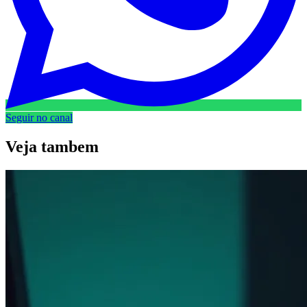
Seguir no canal
Veja
tambem