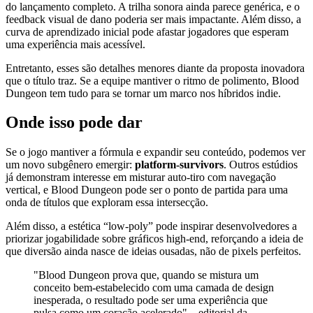
do lançamento completo. A trilha sonora ainda parece genérica, e o
feedback visual de dano poderia ser mais impactante. Além disso, a
curva de aprendizado inicial pode afastar jogadores que esperam
uma experiência mais acessível.
Entretanto, esses são detalhes menores diante da proposta inovadora
que o título traz. Se a equipe mantiver o ritmo de polimento, Blood
Dungeon tem tudo para se tornar um marco nos híbridos indie.
Onde isso pode dar
Se o jogo mantiver a fórmula e expandir seu conteúdo, podemos ver
um novo subgênero emergir:
platform‑survivors
. Outros estúdios
já demonstram interesse em misturar auto‑tiro com navegação
vertical, e Blood Dungeon pode ser o ponto de partida para uma
onda de títulos que exploram essa intersecção.
Além disso, a estética “low‑poly” pode inspirar desenvolvedores a
priorizar jogabilidade sobre gráficos high‑end, reforçando a ideia de
que diversão ainda nasce de ideias ousadas, não de pixels perfeitos.
"Blood Dungeon prova que, quando se mistura um
conceito bem‑estabelecido com uma camada de design
inesperada, o resultado pode ser uma experiência que
pulsa como um coração acelerado" – editorial da