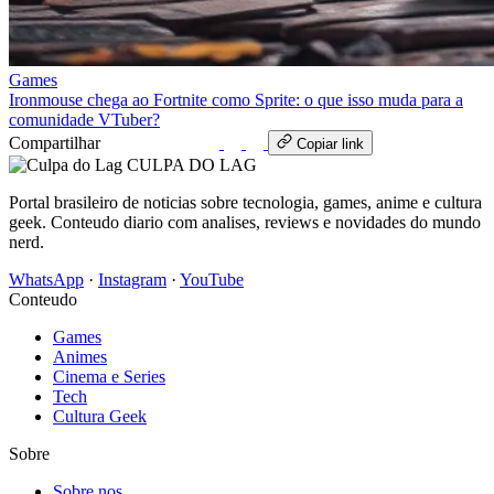
Games
Ironmouse chega ao Fortnite como Sprite: o que isso muda para a
comunidade VTuber?
Compartilhar
WhatsApp
Copiar link
CULPA
DO
LAG
Portal brasileiro de noticias sobre tecnologia, games, anime e cultura
geek. Conteudo diario com analises, reviews e novidades do mundo
nerd.
WhatsApp
·
Instagram
·
YouTube
Conteudo
Games
Animes
Cinema e Series
Tech
Cultura Geek
Sobre
Sobre nos