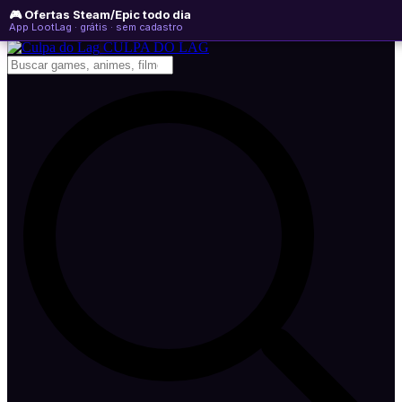
🎮 Ofertas Steam/Epic todo dia
quinta-feira, 06 de agosto de 2026
WhatsApp
Instagram
YouTube
App LootLag · grátis · sem cadastro
Newsletter
CULPA
DO
LAG