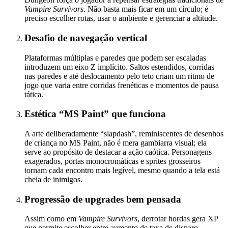
Vampire Survivors
. Não basta mais ficar em um círculo; é
preciso escolher rotas, usar o ambiente e gerenciar a altitude.
Desafio de navegação vertical
Plataformas múltiplas e paredes que podem ser escaladas
introduzem um eixo Z implícito. Saltos estendidos, corridas
nas paredes e até deslocamento pelo teto criam um ritmo de
jogo que varia entre corridas frenéticas e momentos de pausa
tática.
Estética “MS Paint” que funciona
A arte deliberadamente “slapdash”, reminiscentes de desenhos
de criança no MS Paint, não é mera gambiarra visual; ela
serve ao propósito de destacar a ação caótica. Personagens
exagerados, portas monocromáticas e sprites grosseiros
tornam cada encontro mais legível, mesmo quando a tela está
cheia de inimigos.
Progressão de upgrades bem pensada
Assim como em
Vampire Survivors
, derrotar hordas gera XP
que permite escolher entre aumento de taxa de disparo,