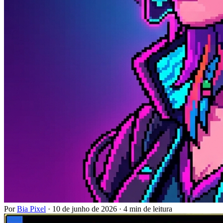
Por
Bia Pixel
·
10 de junho de 2026
·
4 min de leitura