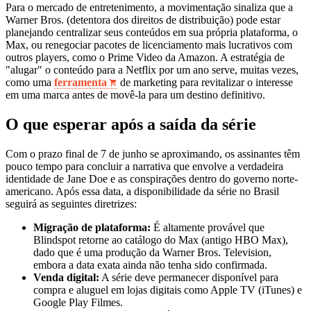
Para o mercado de entretenimento, a movimentação sinaliza que a
Warner Bros. (detentora dos direitos de distribuição) pode estar
planejando centralizar seus conteúdos em sua própria plataforma, o
Max, ou renegociar pacotes de licenciamento mais lucrativos com
outros players, como o Prime Video da Amazon. A estratégia de
"alugar" o conteúdo para a Netflix por um ano serve, muitas vezes,
como uma
ferramenta
de marketing para revitalizar o interesse
em uma marca antes de movê-la para um destino definitivo.
O que esperar após a saída da série
Com o prazo final de 7 de junho se aproximando, os assinantes têm
pouco tempo para concluir a narrativa que envolve a verdadeira
identidade de Jane Doe e as conspirações dentro do governo norte-
americano. Após essa data, a disponibilidade da série no Brasil
seguirá as seguintes diretrizes:
Migração de plataforma:
É altamente provável que
Blindspot retorne ao catálogo do Max (antigo HBO Max),
dado que é uma produção da Warner Bros. Television,
embora a data exata ainda não tenha sido confirmada.
Venda digital:
A série deve permanecer disponível para
compra e aluguel em lojas digitais como Apple TV (iTunes) e
Google Play Filmes.