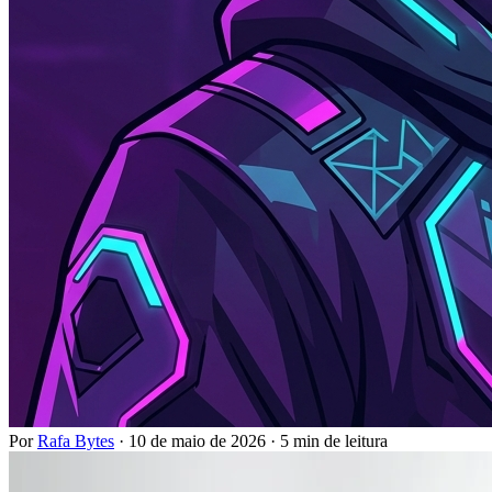
Por
Rafa Bytes
·
10 de maio de 2026
·
5 min de leitura