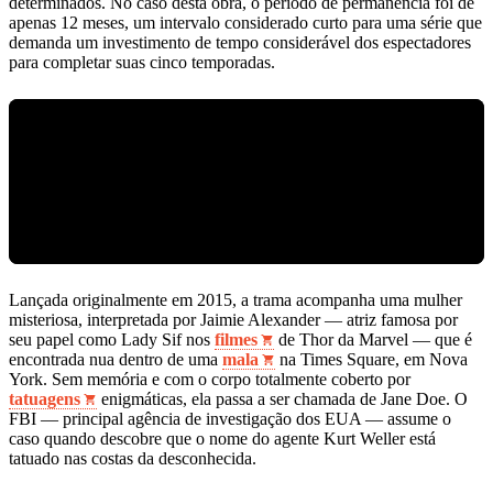
determinados. No caso desta obra, o período de permanência foi de
apenas 12 meses, um intervalo considerado curto para uma série que
demanda um investimento de tempo considerável dos espectadores
para completar suas cinco temporadas.
Lançada originalmente em 2015, a trama acompanha uma mulher
misteriosa, interpretada por Jaimie Alexander — atriz famosa por
seu papel como Lady Sif nos
filmes
de Thor da Marvel — que é
encontrada nua dentro de uma
mala
na Times Square, em Nova
York. Sem memória e com o corpo totalmente coberto por
tatuagens
enigmáticas, ela passa a ser chamada de Jane Doe. O
FBI — principal agência de investigação dos EUA — assume o
caso quando descobre que o nome do agente Kurt Weller está
tatuado nas costas da desconhecida.