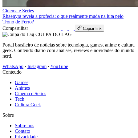
Cinema e Series
Rhaenyra revela a profecia: o que realmente muda na luta pelo
Trono de Ferro?
Compartilhar
WhatsApp
Copiar link
CULPA
DO
LAG
Portal brasileiro de noticias sobre tecnologia, games, anime e cultura
geek. Conteudo diario com analises, reviews e novidades do mundo
nerd.
WhatsApp
·
Instagram
·
YouTube
Conteudo
Games
Animes
Cinema e Series
Tech
Cultura Geek
Sobre
Sobre nos
Contato
Privacidade