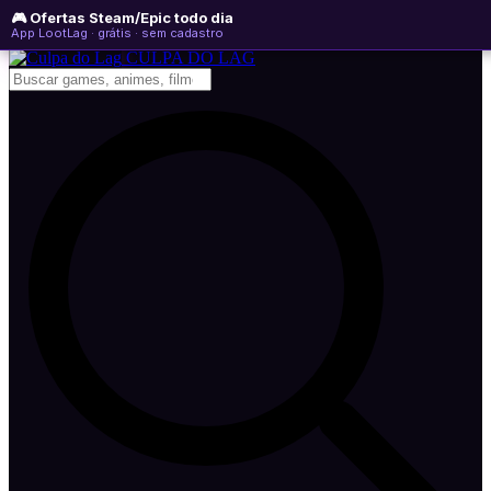
🎮 Ofertas Steam/Epic todo dia
segunda-feira, 10 de agosto de 2026
WhatsApp
Instagram
YouTube
App LootLag · grátis · sem cadastro
Newsletter
CULPA
DO
LAG