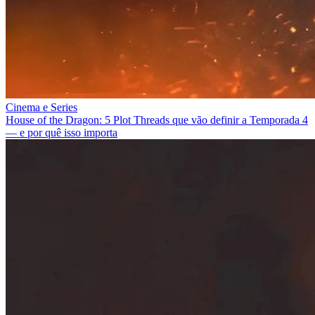
Cinema e Series
House of the Dragon: 5 Plot Threads que vão definir a Temporada 4
— e por quê isso importa