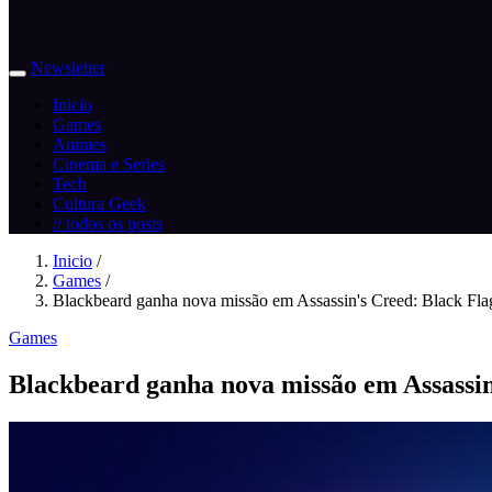
Newsletter
Inicio
Games
Animes
Cinema e Series
Tech
Cultura Geek
// todos os posts
Inicio
/
Games
/
Blackbeard ganha nova missão em Assassin's Creed: Black Flag
Games
Blackbeard ganha nova missão em Assassin