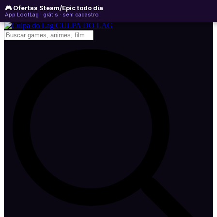
🎮 Ofertas Steam/Epic todo dia
sexta-feira, 07 de agosto de 2026
WhatsApp
Instagram
YouTube
App LootLag · grátis · sem cadastro
Newsletter
CULPA
DO
LAG