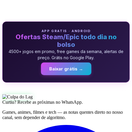
APP GRATIS · ANDROID
Ofertas Steam/Epic todo dia no
bolso
4500+ jogos em promo, free games da semana, alertas de
preço. Grátis no Google Play.
Baixar grátis →
Curtiu? Recebe as próximas no WhatsApp.
Games, animes, filmes e tech — as notas quentes direto no nosso
canal, sem depender de algoritmo.