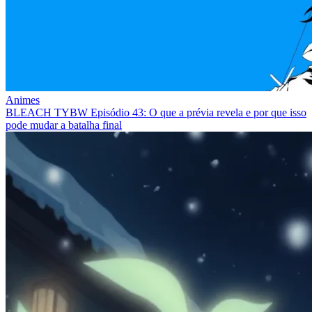
Animes
BLEACH TYBW Episódio 43: O que a prévia revela e por que isso
pode mudar a batalha final