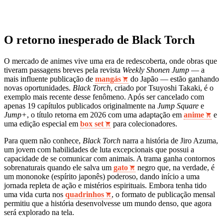
O retorno inesperado de Black Torch
O mercado de animes vive uma era de redescoberta, onde obras que
tiveram passagens breves pela revista
Weekly Shonen Jump
— a
mais influente publicação de
mangás
do Japão — estão ganhando
novas oportunidades.
Black Torch
, criado por Tsuyoshi Takaki, é o
exemplo mais recente desse fenômeno. Após ser cancelado com
apenas 19 capítulos publicados originalmente na
Jump Square
e
Jump+
, o título retorna em 2026 com uma adaptação em
anime
e
uma edição especial em
box set
para colecionadores.
Para quem não conhece,
Black Torch
narra a história de Jiro Azuma,
um jovem com habilidades de luta excepcionais que possui a
capacidade de se comunicar com animais. A trama ganha contornos
sobrenaturais quando ele salva um
gato
negro que, na verdade, é
um mononoke (espírito japonês) poderoso, dando início a uma
jornada repleta de ação e mistérios espirituais. Embora tenha tido
uma vida curta nos
quadrinhos
, o formato de publicação mensal
permitiu que a história desenvolvesse um mundo denso, que agora
será explorado na tela.