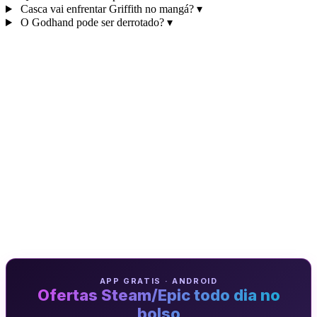
Casca vai enfrentar Griffith no mangá?
▾
O Godhand pode ser derrotado?
▾
APP GRATIS · ANDROID
Ofertas Steam/Epic todo dia no
bolso