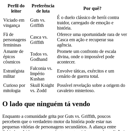
Perfil do
Preferência
Por quê?
leitor
de luta
É o duelo clássico de herói contra
Viciado em
Guts vs.
traidor, carregado de emoção e
vingança
Griffith
história.
Fã de
Oferece uma oportunidade rara de ver
Casca vs.
personagens
Casca em ação e recuperar sua
Griffith
femininas
agência.
Amante de
Promete um confronto de escala
Todos vs.
épicos
divina, onde o impossível pode
Godhand
cósmicos
acontecer.
Falconia vs.
Estratégista
Envolve táticas, exércitos e um
Império
militar
cenário de guerra total.
Kushan
Curioso por
Skull Knight
Possível revelação sobre a origem do
mitologia
vs. Zodd
cavaleiro misterioso.
O lado que ninguém tá vendo
Enquanto a comunidade grita por Guts vs. Griffith, poucos
percebem que o verdadeiro motor da história pode estar nas
pequenas vitórias de personagens secundários. A aliança entre