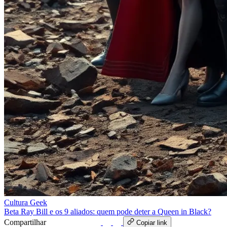
Cultura Geek
Beta Ray Bill e os 9 aliados: quem pode deter a Queen in Black?
Compartilhar
WhatsApp
Copiar link