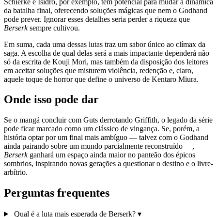
Schierke e Isidro, por exemplo, tem potencial para mudar a dinâmica
da batalha final, oferecendo soluções mágicas que nem o Godhand
pode prever. Ignorar esses detalhes seria perder a riqueza que
Berserk
sempre cultivou.
Em suma, cada uma dessas lutas traz um sabor único ao clímax da
saga. A escolha de qual delas será a mais impactante dependerá não
só da escrita de Kouji Mori, mas também da disposição dos leitores
em aceitar soluções que misturem violência, redenção e, claro,
aquele toque de horror que define o universo de Kentaro Miura.
Onde isso pode dar
Se o mangá concluir com Guts derrotando Griffith, o legado da série
pode ficar marcado como um clássico de vingança. Se, porém, a
história optar por um final mais ambíguo — talvez com o Godhand
ainda pairando sobre um mundo parcialmente reconstruído —,
Berserk
ganhará um espaço ainda maior no panteão dos épicos
sombrios, inspirando novas gerações a questionar o destino e o livre-
arbítrio.
Perguntas frequentes
Qual é a luta mais esperada de Berserk?
▾