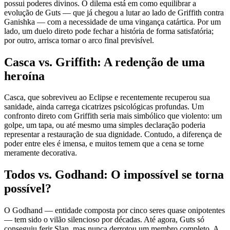
possui poderes divinos. O dilema está em como equilibrar a
evolução de Guts — que já chegou a lutar ao lado de Griffith contra
Ganishka — com a necessidade de uma vingança catártica. Por um
lado, um duelo direto pode fechar a história de forma satisfatória;
por outro, arrisca tornar o arco final previsível.
Casca vs. Griffith: A redenção de uma
heroína
Casca, que sobreviveu ao Eclipse e recentemente recuperou sua
sanidade, ainda carrega cicatrizes psicológicas profundas. Um
confronto direto com Griffith seria mais simbólico que violento: um
golpe, um tapa, ou até mesmo uma simples declaração poderia
representar a restauração de sua dignidade. Contudo, a diferença de
poder entre eles é imensa, e muitos temem que a cena se torne
meramente decorativa.
Todos vs. Godhand: O impossível se torna
possível?
O Godhand — entidade composta por cinco seres quase onipotentes
— tem sido o vilão silencioso por décadas. Até agora, Guts só
conseguiu ferir Slan, mas nunca derrotou um membro completo. A