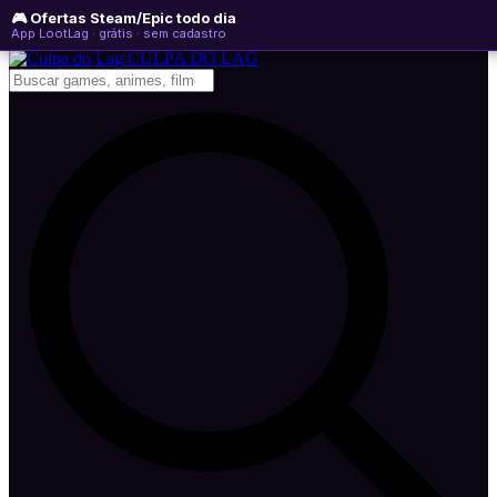
🎮 Ofertas Steam/Epic todo dia
segunda-feira, 10 de agosto de 2026
WhatsApp
Instagram
YouTube
App LootLag · grátis · sem cadastro
Newsletter
CULPA
DO
LAG