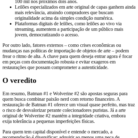
100 mil nos próximos dois anos.
Leilões especializados em arte original de capas ganhem ainda
mais relevância, atraindo compradores que buscam
originalidade acima da simples condição numérica.
Plataformas digitais de leilões, como leilões ao vivo via
streaming, aumentem a participação de um público mais
jovem, democratizando o acesso.
Por outro lado, fatores externos – como crises econômicas ou
mudanças nas políticas de importação de objetos de arte – podem
frear o ritmo de alta. A chave para quem deseja entrar agora é focar
em peças com documentação robusta e evitar exageros em
restaurações que possam comprometer a autenticidade.
O veredito
Em resumo, Batman #1 e Wolverine #2 são apostas seguras para
quem busca combinar paixão nerd com retorno financeiro. A
restauração de Batman #1 oferece um visual quase perfeito, mas traz
o risco de desvalorizar perante colecionadores puristas. Já a arte
original de Wolverine #2 mantém a integridade criativa, embora
exija tolerância a pequenas imperfeições físicas.
Para quem tem capital disponível e entende o mercado, a
recomendação é diversificar: adquirir ao menos uma peça de