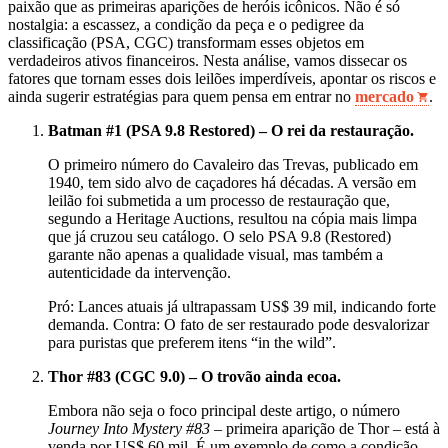
paixão que as primeiras aparições de heróis icônicos. Não é só
nostalgia: a escassez, a condição da peça e o pedigree da
classificação (PSA, CGC) transformam esses objetos em
verdadeiros ativos financeiros. Nesta análise, vamos dissecar os
fatores que tornam esses dois leilões imperdíveis, apontar os riscos e
ainda sugerir estratégias para quem pensa em entrar no
mercado
.
Batman #1 (PSA 9.8 Restored) – O rei da restauração.
O primeiro número do Cavaleiro das Trevas, publicado em
1940, tem sido alvo de caçadores há décadas. A versão em
leilão foi submetida a um processo de restauração que,
segundo a Heritage Auctions, resultou na cópia mais limpa
que já cruzou seu catálogo. O selo PSA 9.8 (Restored)
garante não apenas a qualidade visual, mas também a
autenticidade da intervenção.
Pró: Lances atuais já ultrapassam US$ 39 mil, indicando forte
demanda. Contra: O fato de ser restaurado pode desvalorizar
para puristas que preferem itens “in the wild”.
Thor #83 (CGC 9.0) – O trovão ainda ecoa.
Embora não seja o foco principal deste artigo, o número
Journey Into Mystery #83
– primeira aparição de Thor – está à
venda por US$ 60 mil. É um exemplo de como a condição