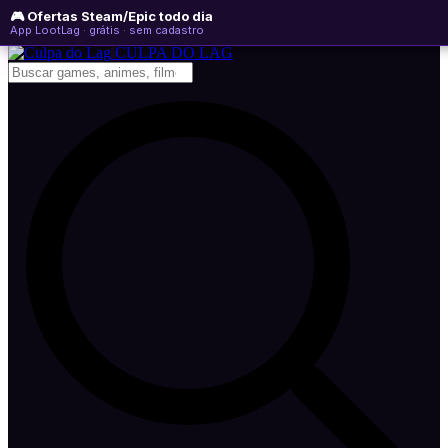
🎮 Ofertas Steam/Epic todo dia
sábado, 08 de agosto de 2026
WhatsApp
Instagram
YouTube
App LootLag · grátis · sem cadastro
Newsletter
CULPA
DO
LAG