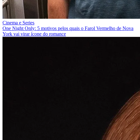
Cinema e Series
One Night Only: 5 motivos pelos quais o Farol Vermelho de Nova
York vai virar ícone do romance