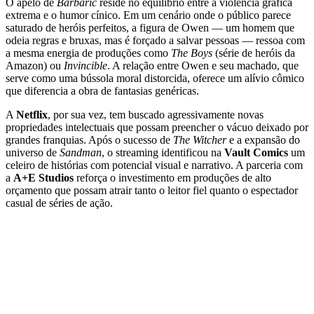
O apelo de
Barbaric
reside no equilíbrio entre a violência gráfica
extrema e o humor cínico. Em um cenário onde o público parece
saturado de heróis perfeitos, a figura de Owen — um homem que
odeia regras e bruxas, mas é forçado a salvar pessoas — ressoa com
a mesma energia de produções como
The Boys
(série de heróis da
Amazon) ou
Invincible
. A relação entre Owen e seu machado, que
serve como uma bússola moral distorcida, oferece um alívio cômico
que diferencia a obra de fantasias genéricas.
A
Netflix
, por sua vez, tem buscado agressivamente novas
propriedades intelectuais que possam preencher o vácuo deixado por
grandes franquias. Após o sucesso de
The Witcher
e a expansão do
universo de
Sandman
, o streaming identificou na
Vault Comics
um
celeiro de histórias com potencial visual e narrativo. A parceria com
a
A+E Studios
reforça o investimento em produções de alto
orçamento que possam atrair tanto o leitor fiel quanto o espectador
casual de séries de ação.