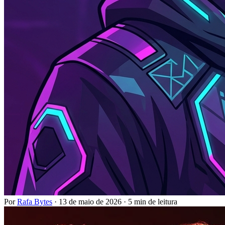
Por
Rafa Bytes
·
13 de maio de 2026
·
5 min de leitura