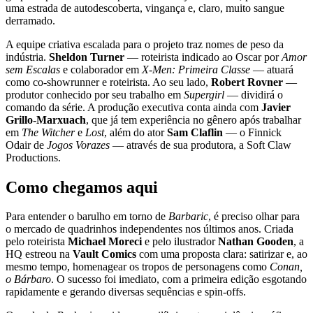
uma estrada de autodescoberta, vingança e, claro, muito sangue
derramado.
A equipe criativa escalada para o projeto traz nomes de peso da
indústria.
Sheldon Turner
— roteirista indicado ao Oscar por
Amor
sem Escalas
e colaborador em
X-Men: Primeira Classe
— atuará
como co-showrunner e roteirista. Ao seu lado,
Robert Rovner
—
produtor conhecido por seu trabalho em
Supergirl
— dividirá o
comando da série. A produção executiva conta ainda com
Javier
Grillo-Marxuach
, que já tem experiência no gênero após trabalhar
em
The Witcher
e
Lost
, além do ator
Sam Claflin
— o Finnick
Odair de
Jogos Vorazes
— através de sua produtora, a Soft Claw
Productions.
Como chegamos aqui
Para entender o barulho em torno de
Barbaric
, é preciso olhar para
o mercado de quadrinhos independentes nos últimos anos. Criada
pelo roteirista
Michael Moreci
e pelo ilustrador
Nathan Gooden
, a
HQ estreou na
Vault Comics
com uma proposta clara: satirizar e, ao
mesmo tempo, homenagear os tropos de personagens como
Conan,
o Bárbaro
. O sucesso foi imediato, com a primeira edição esgotando
rapidamente e gerando diversas sequências e spin-offs.