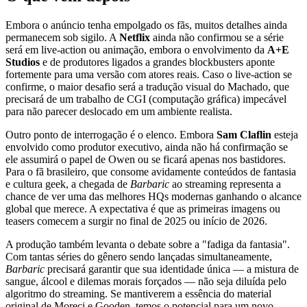
Embora o anúncio tenha empolgado os fãs, muitos detalhes ainda
permanecem sob sigilo. A
Netflix
ainda não confirmou se a série
será em live-action ou animação, embora o envolvimento da
A+E
Studios
e de produtores ligados a grandes blockbusters aponte
fortemente para uma versão com atores reais. Caso o live-action se
confirme, o maior desafio será a tradução visual do Machado, que
precisará de um trabalho de CGI (computação gráfica) impecável
para não parecer deslocado em um ambiente realista.
Outro ponto de interrogação é o elenco. Embora
Sam Claflin
esteja
envolvido como produtor executivo, ainda não há confirmação se
ele assumirá o papel de Owen ou se ficará apenas nos bastidores.
Para o fã brasileiro, que consome avidamente conteúdos de fantasia
e cultura geek, a chegada de
Barbaric
ao streaming representa a
chance de ver uma das melhores HQs modernas ganhando o alcance
global que merece. A expectativa é que as primeiras imagens ou
teasers comecem a surgir no final de 2025 ou início de 2026.
A produção também levanta o debate sobre a "fadiga da fantasia".
Com tantas séries do gênero sendo lançadas simultaneamente,
Barbaric
precisará garantir que sua identidade única — a mistura de
sangue, álcool e dilemas morais forçados — não seja diluída pelo
algoritmo do streaming. Se mantiverem a essência do material
original de Moreci e Gooden, temos o potencial para um novo