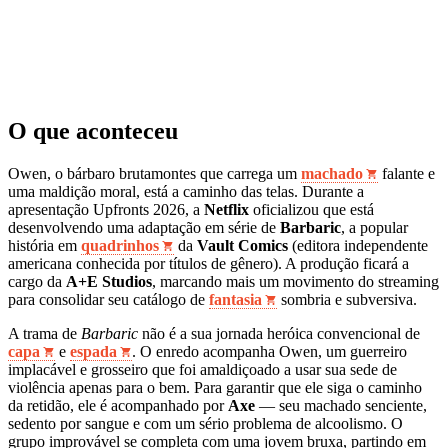
O que aconteceu
Owen, o bárbaro brutamontes que carrega um
machado
falante e
uma maldição moral, está a caminho das telas. Durante a
apresentação Upfronts 2026, a
Netflix
oficializou que está
desenvolvendo uma adaptação em série de
Barbaric
, a popular
história em
quadrinhos
da
Vault Comics
(editora independente
americana conhecida por títulos de gênero). A produção ficará a
cargo da
A+E Studios
, marcando mais um movimento do streaming
para consolidar seu catálogo de
fantasia
sombria e subversiva.
A trama de
Barbaric
não é a sua jornada heróica convencional de
capa
e
espada
. O enredo acompanha Owen, um guerreiro
implacável e grosseiro que foi amaldiçoado a usar sua sede de
violência apenas para o bem. Para garantir que ele siga o caminho
da retidão, ele é acompanhado por
Axe
— seu machado senciente,
sedento por sangue e com um sério problema de alcoolismo. O
grupo improvável se completa com uma jovem bruxa, partindo em