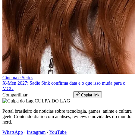
Cinema e Series
X-Men 2027: Sadie Sink confirma data e o que isso muda para o
MCU
Compartilhar
WhatsApp
Copiar link
CULPA
DO
LAG
Portal brasileiro de noticias sobre tecnologia, games, anime e cultura
geek. Conteudo diario com analises, reviews e novidades do mundo
nerd.
WhatsApp
·
Instagram
·
YouTube