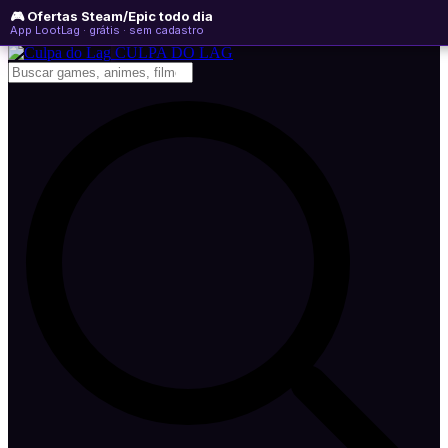
🎮 Ofertas Steam/Epic todo dia
sexta-feira, 07 de agosto de 2026
WhatsApp
Instagram
YouTube
App LootLag · grátis · sem cadastro
Newsletter
CULPA
DO
LAG