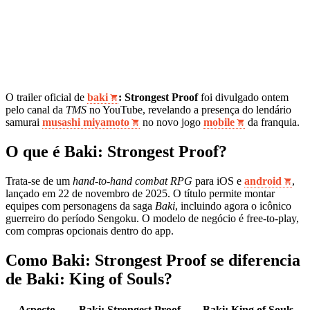
O trailer oficial de
baki
: Strongest Proof
foi divulgado ontem
pelo canal da
TMS
no YouTube, revelando a presença do lendário
samurai
musashi miyamoto
no novo jogo
mobile
da franquia.
O que é Baki: Strongest Proof?
Trata‑se de um
hand‑to‑hand combat RPG
para iOS e
android
,
lançado em 22 de novembro de 2025. O título permite montar
equipes com personagens da saga
Baki
, incluindo agora o icônico
guerreiro do período Sengoku. O modelo de negócio é free‑to‑play,
com compras opcionais dentro do app.
Como Baki: Strongest Proof se diferencia
de Baki: King of Souls?
Aspecto
Baki: Strongest Proof
Baki: King of Souls