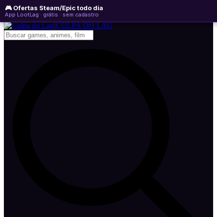
🎮 Ofertas Steam/Epic todo dia
sábado, 08 de agosto de 2026
WhatsApp
Instagram
YouTube
App LootLag · grátis · sem cadastro
Newsletter
CULPA
DO
LAG