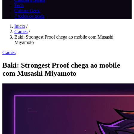
Tech
Cultura Geek
// todos os posts
Inicio
/
Games
/
Baki: Strongest Proof chega ao mobile com Musashi
Miyamoto
Games
Baki: Strongest Proof chega ao mobile
com Musashi Miyamoto