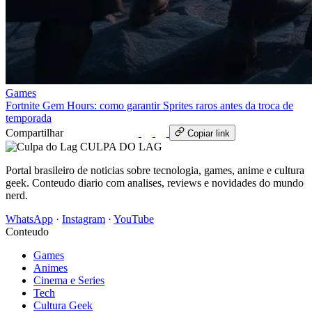
Games
Fortnite Gem Hours: como garantir Sprites raros antes da troca de
temporada
Compartilhar
WhatsApp
Copiar link
CULPA
DO
LAG
Portal brasileiro de noticias sobre tecnologia, games, anime e cultura
geek. Conteudo diario com analises, reviews e novidades do mundo
nerd.
WhatsApp
·
Instagram
·
YouTube
Conteudo
Games
Animes
Cinema e Series
Tech
Cultura Geek