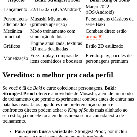
Março 2022
Lançamento
22/11/2025 (iOS/Android)
(iOS/Android)
Personagens
Musashi Miyamoto
Personagens clássicos da
adicionados
(primeira aparição)
série Baki
Mecânica
Modo treinamento com
Combate direto estilo
principal
simulação de lutas
arena
Engine atualizada, texturas
Gráficos
Estilo 2D estilizado
3D mais detalhadas
Free‑to‑play, compras de
Free‑to‑play, pacotes de
Monetização
itens cosméticos e boosters
personagens premium
Vereditos: o melhor pra cada perfil
Se você é fã de
Baki
e curte colecionar personagens,
Baki:
Strongest Proof
oferece a novidade de Musashi, além de um modo
de treinamento que permite experimentar combos antes de entrar nas
batalhas reais. Já os jogadores que preferem ação rápida e
confrontos diretos podem achar o
King of Souls
mais alinhado ao
seu estilo, já que ele foca em lutas arena sem a camada extra de
treinamento.
Para quem busca variedade
: Strongest Proof, por incluir
samurais e um sistema de treino mais profundo.