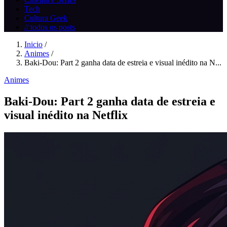
Tech
Cultura Geek
// todos os posts
Inicio
/
Animes
/
Baki-Dou: Part 2 ganha data de estreia e visual inédito na N...
Animes
Baki-Dou: Part 2 ganha data de estreia e
visual inédito na Netflix