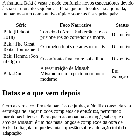
A franquia Baki é vasta e pode confundir novos espectadores devido
à sua estrutura de sequências. Para ajudar a localizar sua jornada,
preparamos um comparativo rápido sobre as fases principais:
Série
Foco Narrativo
Status
Baki (Reboot
Torneio da Arena Subterrânea e os
Disponível
2018)
prisioneiros do corredor da morte.
Baki: The Great
O torneio chinês de artes marciais.
Disponível
Raitai Tournament
Baki Hanma (Son
O confronto final entre pai e filho.
Disponível
of Ogre)
A ressurreição de Musashi
Em
Baki-Dou
Miyamoto e o impacto no mundo
exibição
moderno.
Datas e o que vem depois
Com a estreia confirmada para 18 de junho, a Netflix consolida sua
estratégia de lançar blocos completos de episódios, permitindo
maratonas intensas. Para quem acompanha o mangá, sabe que o
arco de Musashi é um dos mais longos e complexos da obra de
Keisuke Itagaki, o que levanta a questão sobre a duração total da
adaptação.