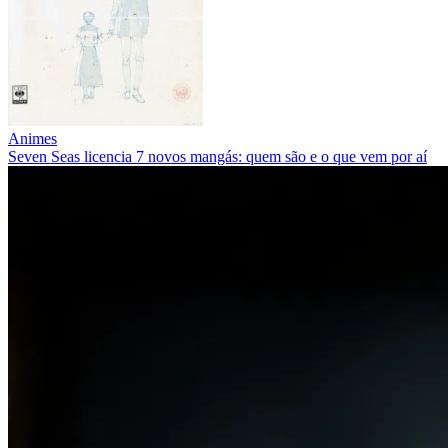
Animes
Seven Seas licencia 7 novos mangás: quem são e o que vem por aí