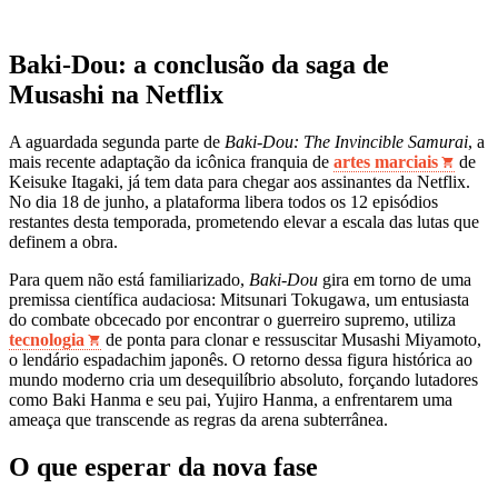
Baki-Dou: a conclusão da saga de
Musashi na Netflix
A aguardada segunda parte de
Baki-Dou: The Invincible Samurai
, a
mais recente adaptação da icônica franquia de
artes marciais
de
Keisuke Itagaki, já tem data para chegar aos assinantes da Netflix.
No dia 18 de junho, a plataforma libera todos os 12 episódios
restantes desta temporada, prometendo elevar a escala das lutas que
definem a obra.
Para quem não está familiarizado,
Baki-Dou
gira em torno de uma
premissa científica audaciosa: Mitsunari Tokugawa, um entusiasta
do combate obcecado por encontrar o guerreiro supremo, utiliza
tecnologia
de ponta para clonar e ressuscitar Musashi Miyamoto,
o lendário espadachim japonês. O retorno dessa figura histórica ao
mundo moderno cria um desequilíbrio absoluto, forçando lutadores
como Baki Hanma e seu pai, Yujiro Hanma, a enfrentarem uma
ameaça que transcende as regras da arena subterrânea.
O que esperar da nova fase