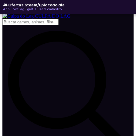
🎮 Ofertas Steam/Epic todo dia
quinta-feira, 06 de agosto de 2026
WhatsApp
Instagram
YouTube
App LootLag · grátis · sem cadastro
Newsletter
CULPA
DO
LAG