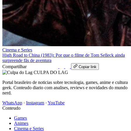
Cinema e Series
High Road to China (1983): Por que o filme de Tom Selleck ainda
surpreende fãs de aventura
Compartilhar
WhatsApp
Copiar link
CULPA
DO
LAG
Portal brasileiro de noticias sobre tecnologia, games, anime e cultura
geek. Conteudo diario com analises, reviews e novidades do mundo
nerd.
WhatsApp
·
Instagram
·
YouTube
Conteudo
Games
Animes
Cinema e Series