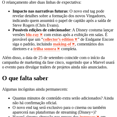
O relançamento abre duas linhas de expectativa:
Impacto nas narrativas futuras
: O novo end tag pode
revelar detalhes sobre a formação dos novos Vingadores,
indicando quem assumirá o papel de capitão após a saída de
Steve Rogers (Chris Evans).
Possíveis edições de colecionador
: A Disney costuma lançar
versões
blu‑ray
com extras após a exibição em salas. É
provável que um “
collector’s edition
” de Endgame Encore
siga o padrão, incluindo
making‑of
, comentários dos
diretores e a
trilha sonora
completa.
Além disso, a data de 25 de setembro coincide com o início da
campanha de marketing da fase cinco, sugerindo que a Marvel usará
o evento para divulgar trailers de projetos ainda não anunciados.
O que falta saber
Algumas incógnitas ainda permanecem:
Quantas minutos de conteúdo extra serão adicionados? Ainda
não há confirmação oficial.
O novo end tag será exclusivo para o cinema ou também
aparecerá nas plataformas de streaming (Disney+)?
Haverá alguma alteração nos preços dos
ingressos
em