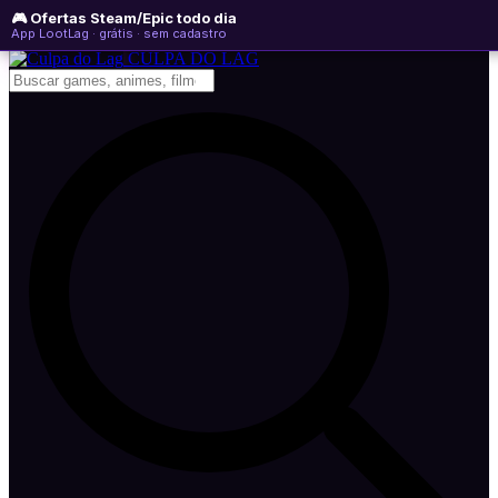
🎮 Ofertas Steam/Epic todo dia
sábado, 08 de agosto de 2026
WhatsApp
Instagram
YouTube
App LootLag · grátis · sem cadastro
Newsletter
CULPA
DO
LAG