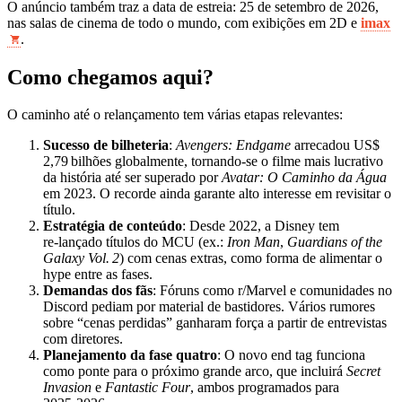
O anúncio também traz a data de estreia: 25 de setembro de 2026,
nas salas de cinema de todo o mundo, com exibições em 2D e
imax
.
Como chegamos aqui?
O caminho até o relançamento tem várias etapas relevantes:
Sucesso de bilheteria
:
Avengers: Endgame
arrecadou US$
2,79 bilhões globalmente, tornando‑se o filme mais lucrativo
da história até ser superado por
Avatar: O Caminho da Água
em 2023. O recorde ainda garante alto interesse em revisitar o
título.
Estratégia de conteúdo
: Desde 2022, a Disney tem
re‑lançado títulos do MCU (ex.:
Iron Man
,
Guardians of the
Galaxy Vol. 2
) com cenas extras, como forma de alimentar o
hype entre as fases.
Demandas dos fãs
: Fóruns como r/Marvel e comunidades no
Discord pediam por material de bastidores. Vários rumores
sobre “cenas perdidas” ganharam força a partir de entrevistas
com diretores.
Planejamento da fase quatro
: O novo end tag funciona
como ponte para o próximo grande arco, que incluirá
Secret
Invasion
e
Fantastic Four
, ambos programados para