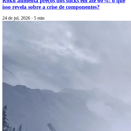
Roku aumenta preços dos sticks em até 60%: o que
isso revela sobre a crise de componentes?
24 de jul, 2026 · 5 min