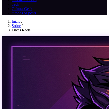
Tech
Cultura Geek
// todos os posts
Inicio
/
Sobre
/
Lucas Reels