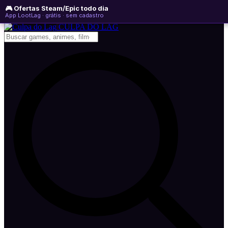
🎮 Ofertas Steam/Epic todo dia
sexta-feira, 07 de agosto de 2026
WhatsApp
Instagram
YouTube
App LootLag · grátis · sem cadastro
Newsletter
CULPA
DO
LAG