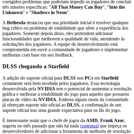
corrigidos problemas que poderiam impedir os jogadores de concluir
três missões específicas: "
All That Money Can Buy
", "
Into the
Unknown
" e "
Shadows in Neon
".
A
Bethesda
destacou que sua prioridade inicial é resolver qualquer
bug crítico ou problema de estabilidade que afete a experiência dos
jogadores. Somente depois disso, eles pretendem adicionar
funcionalidades que melhorem a qualidade de vida, atendendo às
solicitações dos jogadores. A equipe de desenvolvimento está
comprometida em ouvir a comunidade de jogadores e implementar
melhorias com base em seu feedback.
DLSS chegando a Starfield
A adição do suporte oficial para
DLSS
nos
PCs
em
Starfield
certamente será bem recebida pelos jogadores. Essa tecnologia
desenvolvida pela
NVIDIA
tem o potencial de aumentar a resolução
gráfica e melhorar a estabilidade do jogo para aqueles que possuem
placas de vídeo da
NVIDIA
. Embora alguns mods da comunidade
já ofereçam suporte não oficial ao
DLSS
, a confirmação de um
suporte oficial traz uma grande expectativa para os fãs do jogo.
É interessante notar que o chefe de jogos da
AMD
,
Frank Azor
,
sugeriu no mês passado que não há nada
contratual
que impeça os
desenvolvedores de adicionar a ferramenta de melhoria de resolução