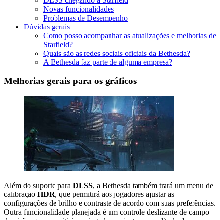
DLSS chegando a Starfield
Novas funcionalidades
Problemas de Desempenho
Dúvidas gerais
Como posso acompanhar as atualizações e melhorias de
Starfield?
Quais são as redes sociais oficiais da Bethesda?
A Bethesda faz parte de alguma empresa?
Melhorias gerais para os gráficos
Além do suporte para
DLSS
, a Bethesda também trará um menu de
calibração
HDR
, que permitirá aos jogadores ajustar as
configurações de brilho e contraste de acordo com suas preferências.
Outra funcionalidade planejada é um controle deslizante de campo