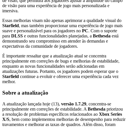
de visão, que permitirá aos jogadores ajustar a amplitude do campo
de visão para uma experiência de jogo mais personalizada e
imersiva.
Essas melhorias visam não apenas aprimorar a qualidade visual do
Starfield
, mas também proporcionar uma experiência de jogo mais
suave e personalizável para os jogadores no
PC
. Com o suporte
para
DLSS
e outras funcionalidades planejadas, a
Bethesda
está
demonstrando seu compromisso em atender às demandas e
expectativas da comunidade de jogadores.
É importante ressaltar que a atualização atual se concentra
principalmente em correções de bugs e melhorias de estabilidade,
enquanto as novas funcionalidades serão adicionadas em
atualizações futuras. Portanto, os jogadores podem esperar que o
Starfield
continue a evoluir e oferecer uma experiência cada vez
melhor.
Sobre a atualização
A atualização lançada hoje (13),
versão 1.7.29
, concentra-se
principalmente em correções de estabilidade. A
Bethesda
priorizou
a resolução de problemas específicos relacionados ao
Xbox Series
X/S
, bem como implementou melhorias de desempenho para reduzir
travamentos e melhorar as taxas de quadros. Além disso, foram