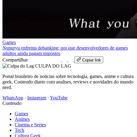
Games
Nupuryu enfrenta debanking: por que desenvolvedores de games
adultos ainda pagam impostos
Compartilhar
WhatsApp
Copiar link
CULPA
DO
LAG
Portal brasileiro de noticias sobre tecnologia, games, anime e cultura
geek. Conteudo diario com analises, reviews e novidades do mundo
nerd.
WhatsApp
·
Instagram
·
YouTube
Conteudo
Games
Animes
Cinema e Series
Tech
Cultura Geek