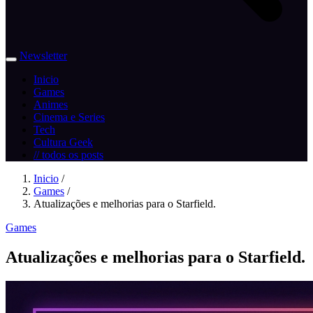
Newsletter
Inicio
Games
Animes
Cinema e Series
Tech
Cultura Geek
// todos os posts
Inicio
/
Games
/
Atualizações e melhorias para o Starfield.
Games
Atualizações e melhorias para o Starfield.