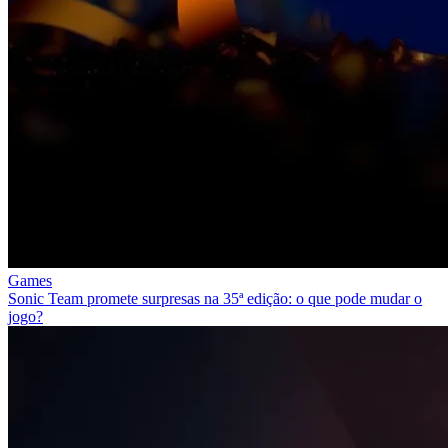
Games
Sonic Team promete surpresas na 35ª edição: o que pode mudar o
jogo?