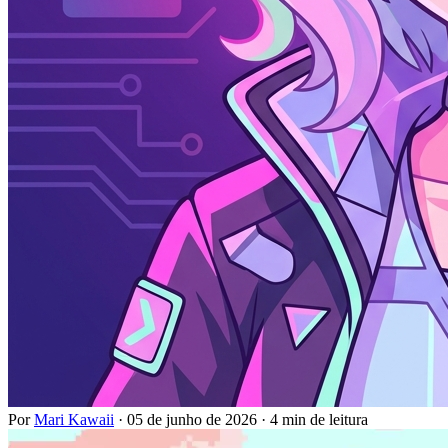
Por
Mari Kawaii
·
05 de junho de 2026
·
4 min de leitura