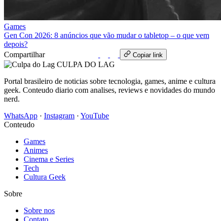
Games
Gen Con 2026: 8 anúncios que vão mudar o tabletop – o que vem
depois?
Compartilhar
WhatsApp
Copiar link
CULPA
DO
LAG
Portal brasileiro de noticias sobre tecnologia, games, anime e cultura
geek. Conteudo diario com analises, reviews e novidades do mundo
nerd.
WhatsApp
·
Instagram
·
YouTube
Conteudo
Games
Animes
Cinema e Series
Tech
Cultura Geek
Sobre
Sobre nos
Contato