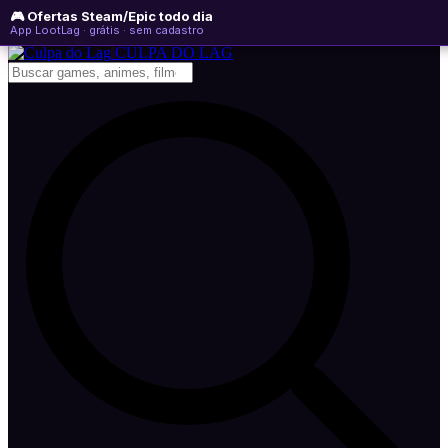
🎮 Ofertas Steam/Epic todo dia
sábado, 08 de agosto de 2026
WhatsApp
Instagram
YouTube
App LootLag · grátis · sem cadastro
Newsletter
CULPA
DO
LAG