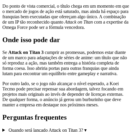
Do ponto de vista comercial, o título chega em um momento em que
o mercado de jogos de ação está saturado, mas ainda há espaço para
franquias bem executadas que ofereçam algo único. A combinação
de um IP tão reconhecido quanto
Attack on Titan
com a expertise da
Omega Force pode ser a fórmula vencedora.
Onde isso pode dar
Se
Attack on Titan 3
cumprir as promessas, podemos estar diante
de um marco para adaptações de séries de anime: um título que não
só reproduz a ação, mas também entrega a história completa de
forma coesa. Isso abriria portas para outras franquias que ainda
lutam para encontrar um equilíbrio entre gameplay e narrativa.
Por outro lado, se o jogo não alcançar o nível esperado, a Koei
Tecmo pode precisar repensar sua abordagem, talvez focando em
projetos mais originais ao invés de depender de licenças externas.
De qualquer forma, o anúncio já gerou um burburinho que deve
manter a empresa em destaque nos próximos meses.
Perguntas frequentes
Quando será lançado Attack on Titan 3?
▾