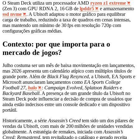
O Steam Deck utiliza um processador AMD
ryzen z1 extreme
(Zen 3) com GPU RDNA 2, 16 GB de
lpddr5
e armazenamento
ssd nvme
. A Ubisoft adaptou o motor gráfico para equilibrar
carga de trabalho, reduzindo a taxa de quadros em cenas intensas,
mas mantendo um mínimo de 30 fps em resolução 720p com
configurações gráficas médias.
Contexto: por que importa para o
mercado de jogos?
Julho costuma ser um mês de baixa movimentação em lançamentos,
mas 2026 apresenta um calendário atípico com múltiplos títulos de
grande porte. Além de
Black Flag Resynced
, a Ubisoft, EA Sports e
Microsoft anunciaram lançamentos como
EA Sports College
Football 27
,
halo
: Campaign Evolved
,
Splatoon Raiders
e
Backyard Baseball
. A presença de um grande título da Ubisoft no
Steam Deck pode influenciar a decisão de compra de usuários que
ainda estão indecisos entre um console dedicado e um dispositivo
portátil.
Historicamente, a série
Assassin’s Creed
tem sido um dos pilares de
vendas da Ubisoft, com mais de 200 milhões de unidades vendidas
globalmente. A estratégia de remakes, iniciada com
Assassin’s
Creed: Remastered
, tem revitalizado o catálogo e gerado receita