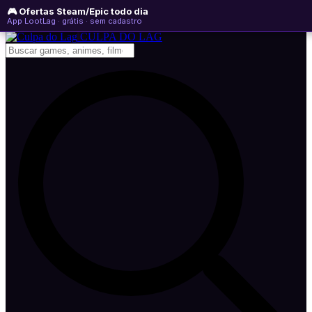
🎮 Ofertas Steam/Epic todo dia
domingo, 09 de agosto de 2026
WhatsApp
Instagram
YouTube
App LootLag · grátis · sem cadastro
Newsletter
CULPA
DO
LAG