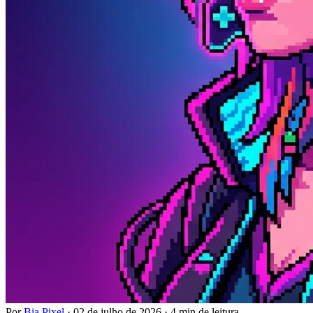
Por
Bia Pixel
·
02 de julho de 2026
·
4 min de leitura