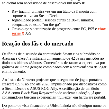
adicional sem necessidade de desenvolver um novo IP.
Ray tracing: primeira vez em um título da franquia com
suporte nativo ao Steam Deck.
Jogabilidade portátil: sessões curtas de 30‑45 minutos,
adequadas ao estilo “on‑the‑go”.
Cross‑play: sincronização de progresso entre PC, PS5 e
xbox
series
X/S.
Reação dos fãs e do mercado
Os fóruns de discussão da comunidade Steam e os subreddits de
Assassin’s Creed
registraram um aumento de 42 % nas menções ao
título nas últimas 48 horas. Comentários destacam a expectativa por
gráficos de última geração combinados com a conveniência de jogar
em movimento.
Analistas da Newzoo projetam que o segmento de jogos portáteis
crescerá 8,5 % ao ano até 2028, impulsionado por dispositivos como
o Steam Deck e o ASUS ROG Ally. A certificação de um título
AAA como
Black Flag Resynced
pode acelerar a adoção, já que
consumidores buscam experiências “full‑size” em hardware portátil.
Do ponto de vista financeiro, a Ubisoft ainda não divulgou números