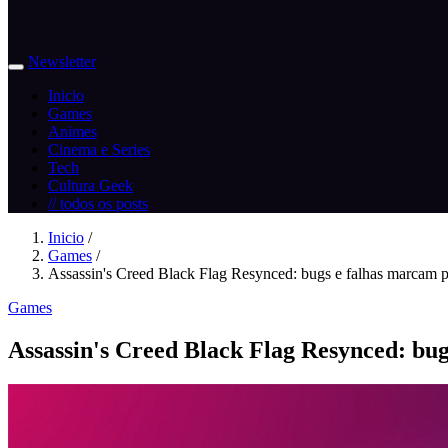
Newsletter
Inicio
Games
Animes
Cinema e Series
Tech
Cultura Geek
// todos os posts
Inicio
/
Games
/
Assassin's Creed Black Flag Resynced: bugs e falhas marcam p.
Games
Assassin's Creed Black Flag Resynced: bu