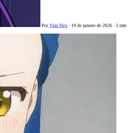
Por
Vinz Hex
·
19 de janeiro de 2026
·
2 min