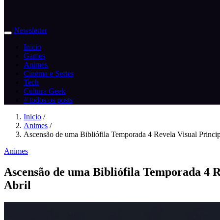
Newsletter
Inicio
Games
Animes
Cinema e Series
Tech
Cultura Geek
// todos os posts
Inicio
/
Animes
/
Ascensão de uma Bibliófila Temporada 4 Revela Visual Princip
Animes
Ascensão de uma Bibliófila Temporada 4 Rev
Abril