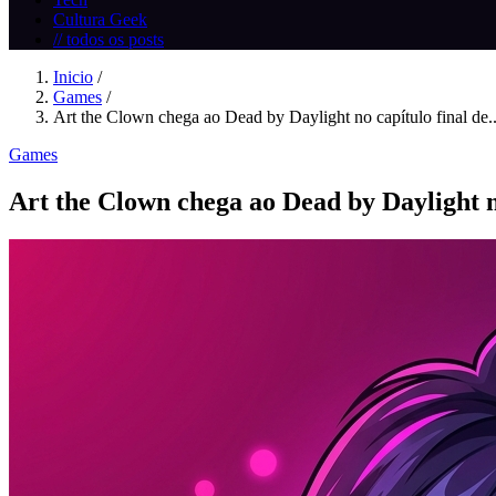
Cultura Geek
// todos os posts
Inicio
/
Games
/
Art the Clown chega ao Dead by Daylight no capítulo final de..
Games
Art the Clown chega ao Dead by Daylight n