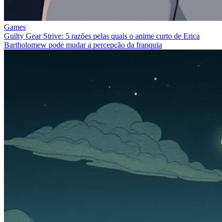
Games
Guilty Gear Strive: 5 razões pelas quais o anime curto de Erica
Bartholomew pode mudar a percepção da franquia