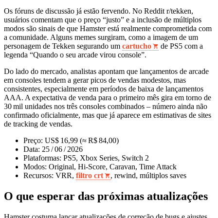
Os fóruns de discussão já estão fervendo. No Reddit r/tekken,
usuários comentam que o preço “justo” e a inclusão de múltiplos
modos são sinais de que Hamster está realmente comprometida com
a comunidade. Alguns memes surgiram, como a imagem de um
personagem de Tekken segurando um
cartucho
de PS5 com a
legenda “Quando o seu arcade virou console”.
Do lado do mercado, analistas apontam que lançamentos de arcade
em consoles tendem a gerar picos de vendas modestos, mas
consistentes, especialmente em períodos de baixa de lançamentos
AAA. A expectativa de venda para o primeiro mês gira em torno de
30 mil unidades nos três consoles combinados – número ainda não
confirmado oficialmente, mas que já aparece em estimativas de sites
de tracking de vendas.
Preço: US$ 16,99 (≈ R$ 84,00)
Data: 25 / 06 / 2026
Plataformas: PS5, Xbox Series, Switch 2
Modos: Original, Hi‑Score, Caravan, Time Attack
Recursos: VRR,
filtro crt
, rewind, múltiplos saves
O que esperar das próximas atualizações
Hamster costuma lançar atualizações de correção de bugs e ajustes