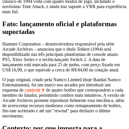
clássico de 1994 volta com quatro modos de jogo, incluindo o
novíssimo Time Attack, e ainda traz suporte a VRR para experiência
mais fiel.
Fato: lançamento oficial e plataformas
suportadas
Hamster Corporation – desenvolvedora responsável pela série
Arcade Archives – anunciou que o título
Tekken
(1994) será
disponibilizado nas três principais plataformas de console atuais:
PS5, Xbox Series e o recém‑lançado Switch 2. A data de
lançamento está marcada para 25 de junho, com preço fixado em
US$ 16,99, o que equivale a cerca de R$ 84,00 na cotação atual.
O jogo original, criado pela Namco Limited (hoje Bandai Namco
Entertainment), foi um marco nos arcades por introduzir um
esquema de
controle
de quatro botões que correspondem a cada
membro do lutador, permitindo combos mais intuitivos. A versão de
Arcade Archives promete reproduzir fielmente essa mecânica, além
de acrescentar recursos modernos como remapeamento de botões,
fire‑rate acelerado e até um "rewind" para desfazer o último
movimento.
Contexto: por que importa para a