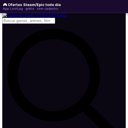
🎮 Ofertas Steam/Epic todo dia
segunda-feira, 10 de agosto de 2026
WhatsApp
Instagram
YouTube
App LootLag · grátis · sem cadastro
Newsletter
CULPA
DO
LAG