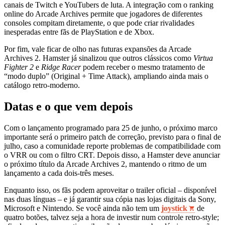
canais de Twitch e YouTubers de luta. A integração com o ranking
online do Arcade Archives permite que jogadores de diferentes
consoles compitam diretamente, o que pode criar rivalidades
inesperadas entre fãs de PlayStation e de Xbox.
Por fim, vale ficar de olho nas futuras expansões da Arcade
Archives 2. Hamster já sinalizou que outros clássicos como
Virtua
Fighter 2
e
Ridge Racer
podem receber o mesmo tratamento de
“modo duplo” (Original + Time Attack), ampliando ainda mais o
catálogo retro‑moderno.
Datas e o que vem depois
Com o lançamento programado para 25 de junho, o próximo marco
importante será o primeiro patch de correção, previsto para o final de
julho, caso a comunidade reporte problemas de compatibilidade com
o VRR ou com o filtro CRT. Depois disso, a Hamster deve anunciar
o próximo título da Arcade Archives 2, mantendo o ritmo de um
lançamento a cada dois‑três meses.
Enquanto isso, os fãs podem aproveitar o trailer oficial – disponível
nas duas línguas – e já garantir sua cópia nas lojas digitais da Sony,
Microsoft e Nintendo. Se você ainda não tem um
joystick
de
quatro botões, talvez seja a hora de investir num controle retro‑style;