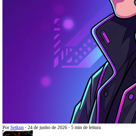
Por
Setkun
·
24 de junho de 2026
·
5 min de leitura