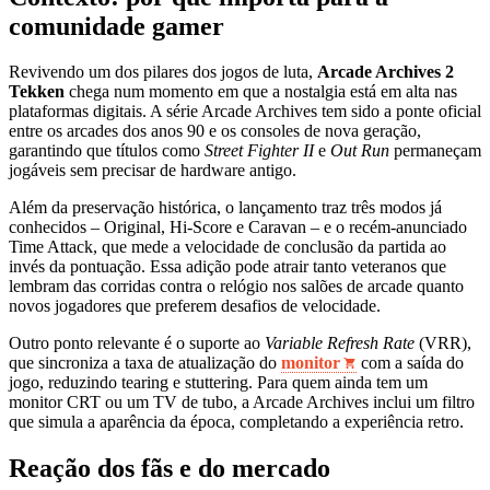
comunidade gamer
Revivendo um dos pilares dos jogos de luta,
Arcade Archives 2
Tekken
chega num momento em que a nostalgia está em alta nas
plataformas digitais. A série Arcade Archives tem sido a ponte oficial
entre os arcades dos anos 90 e os consoles de nova geração,
garantindo que títulos como
Street Fighter II
e
Out Run
permaneçam
jogáveis sem precisar de hardware antigo.
Além da preservação histórica, o lançamento traz três modos já
conhecidos – Original, Hi‑Score e Caravan – e o recém‑anunciado
Time Attack, que mede a velocidade de conclusão da partida ao
invés da pontuação. Essa adição pode atrair tanto veteranos que
lembram das corridas contra o relógio nos salões de arcade quanto
novos jogadores que preferem desafios de velocidade.
Outro ponto relevante é o suporte ao
Variable Refresh Rate
(VRR),
que sincroniza a taxa de atualização do
monitor
com a saída do
jogo, reduzindo tearing e stuttering. Para quem ainda tem um
monitor CRT ou um TV de tubo, a Arcade Archives inclui um filtro
que simula a aparência da época, completando a experiência retro.
Reação dos fãs e do mercado