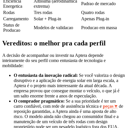
Eficiencia
Altissima (aerodinamica
Padrao de mercado
Energetica
extrema)
Rodas
Tres rodas
Quatro rodas
Carregamento
Solar + Plug-in
Apenas Plug-in
Status de
Modelos de validacao
Producao em massa
Producao
Vereditos: o melhor pra cada perfil
A decisão de acompanhar ou investir na Aptera depende
inteiramente do seu perfil como entusiasta de tecnologia e
mobilidade:
O entusiasta da inovação radical:
Se você valoriza o design
disruptivo e a aplicação de energia solar em larga escala, a
Aptera é o projeto mais interessante da atual década. A
empresa provou que consegue montar o veículo, o que já é
um salto enorme frente a anos de especulação.
O comprador pragmático:
Se a sua prioridade é ter um
carro confiável, com rede de assistência técnica e
peças
de
reposição garantidas, a Aptera ainda é uma aposta de alto
risco. O modelo ainda não chegou ao consumidor final e a
manutenção de um veículo de três rodas com design
proprietário pode ser um pesadelo logístico fora dos EUA.