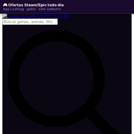
🎮 Ofertas Steam/Epic todo dia
quinta-feira, 06 de agosto de 2026
WhatsApp
Instagram
YouTube
App LootLag · grátis · sem cadastro
Newsletter
CULPA
DO
LAG