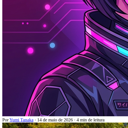
Por
Yumi Tanaka
·
14 de maio de 2026
·
4 min de leitura