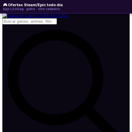
🎮 Ofertas Steam/Epic todo dia
segunda-feira, 10 de agosto de 2026
WhatsApp
Instagram
YouTube
App LootLag · grátis · sem cadastro
Newsletter
CULPA
DO
LAG