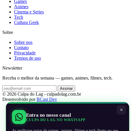
Games
Animes
Cinema e Series
Tech
Cultura Geek
Sobre
Sobre nos
Contato
Privacidade
Termos de uso
Newsletter
Receba o melhor da semana — games, animes, filmes, tech.
Assinar
© 2026 Culpa do Lag - culpadolag.com.br
Desenvolvido por
BCast Dev
×
Entra no nosso canal
CULPA DO LAG NO WHATSAPP
As melhores notas de games, animes, filmes e tech direto no seu