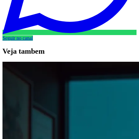
Seguir no canal
Veja
tambem