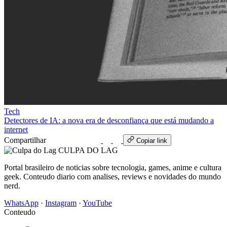
Tech
Detectores de IA: a nova era de desconfiança que está mudando a
internet
Compartilhar
WhatsApp
Copiar link
CULPA
DO
LAG
Portal brasileiro de noticias sobre tecnologia, games, anime e cultura
geek. Conteudo diario com analises, reviews e novidades do mundo
nerd.
WhatsApp
·
Instagram
·
YouTube
Conteudo