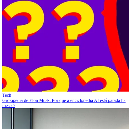
Tech
Grokipedia de Elon Musk: Por que a enciclopédia AI está parada há
meses?