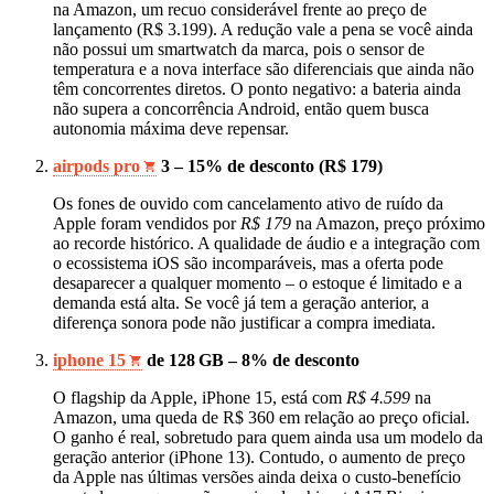
na Amazon, um recuo considerável frente ao preço de
lançamento (R$ 3.199). A redução vale a pena se você ainda
não possui um smartwatch da marca, pois o sensor de
temperatura e a nova interface são diferenciais que ainda não
têm concorrentes diretos. O ponto negativo: a bateria ainda
não supera a concorrência Android, então quem busca
autonomia máxima deve repensar.
airpods pro
3 – 15% de desconto (R$ 179)
Os fones de ouvido com cancelamento ativo de ruído da
Apple foram vendidos por
R$ 179
na Amazon, preço próximo
ao recorde histórico. A qualidade de áudio e a integração com
o ecossistema iOS são incomparáveis, mas a oferta pode
desaparecer a qualquer momento – o estoque é limitado e a
demanda está alta. Se você já tem a geração anterior, a
diferença sonora pode não justificar a compra imediata.
iphone 15
de 128 GB – 8% de desconto
O flagship da Apple, iPhone 15, está com
R$ 4.599
na
Amazon, uma queda de R$ 360 em relação ao preço oficial.
O ganho é real, sobretudo para quem ainda usa um modelo da
geração anterior (iPhone 13). Contudo, o aumento de preço
da Apple nas últimas versões ainda deixa o custo-benefício