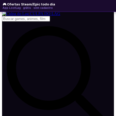
🎮 Ofertas Steam/Epic todo dia
quinta-feira, 06 de agosto de 2026
WhatsApp
Instagram
YouTube
App LootLag · grátis · sem cadastro
Newsletter
CULPA
DO
LAG