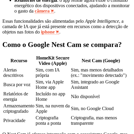
Relatórios de energia
: o app Home agora exibe o consumo
energético dos dispositivos conectados, ajudando a monitorar
o gasto da
câmera
.
Essas funcionalidades são alimentadas pelo
Apple Intelligence
, a
camada de IA que já está presente em recursos como a detecção de
objetos nas fotos do
iphone
.
Como o Google Nest Cam se compara?
HomeKit Secure
Recurso
Nest Cam (Google)
Video (Apple)
Alertas
Sim, com IA
Sim, mas menos detalhados
descritivos
própria
(ex.: "movimento detectado")
Sim, via Apple
Sim, integrado ao Google
Busca por voz
Home app
Assistant
Relatórios de
Incluído no app
Não disponível
energia
Home
Armazenamento
Sim, na nuvem da
Sim, no Google Cloud
criptografado
Apple
Criptografia
Criptografia, mas menos
Privacidade
ponta a ponta
transparente