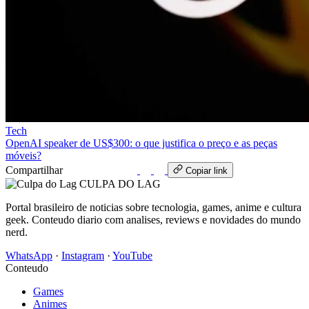
Tech
OpenAI speaker de US$300: o que justifica o preço e as peças
móveis?
Compartilhar
WhatsApp
Copiar link
CULPA
DO
LAG
Portal brasileiro de noticias sobre tecnologia, games, anime e cultura
geek. Conteudo diario com analises, reviews e novidades do mundo
nerd.
WhatsApp
·
Instagram
·
YouTube
Conteudo
Games
Animes