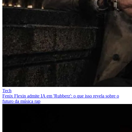
Tech
Fenix Flexin admite IA em 'Rubberz': o que isso revela sobre o
futuro da música rap