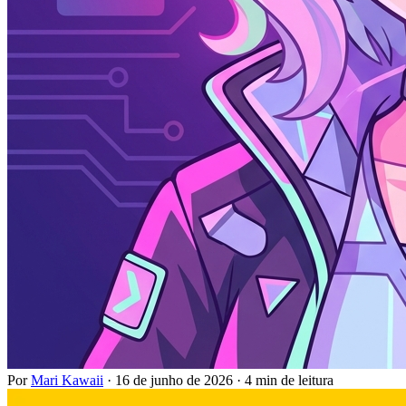
Por
Mari Kawaii
·
16 de junho de 2026
·
4 min de leitura