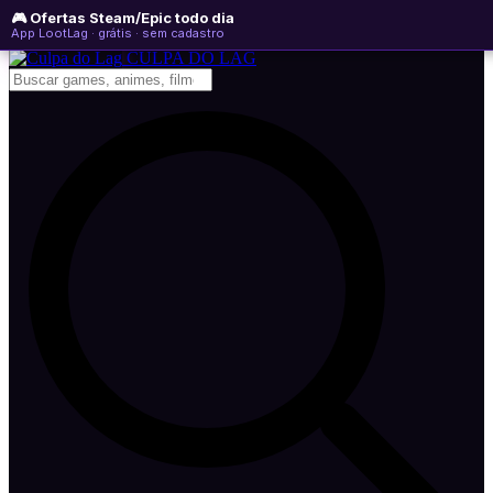
🎮 Ofertas Steam/Epic todo dia
sábado, 08 de agosto de 2026
WhatsApp
Instagram
YouTube
App LootLag · grátis · sem cadastro
Newsletter
CULPA
DO
LAG