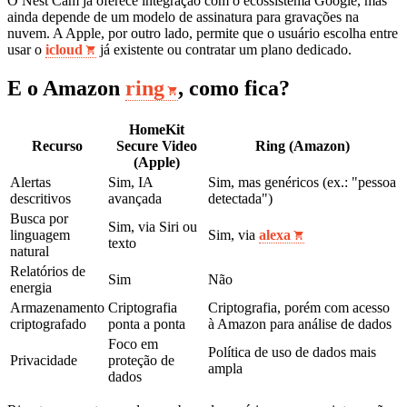
O Nest Cam já oferece integração com o ecossistema Google, mas
ainda depende de um modelo de assinatura para gravações na
nuvem. A Apple, por outro lado, permite que o usuário escolha entre
usar o
icloud
já existente ou contratar um plano dedicado.
E o Amazon
ring
, como fica?
HomeKit
Recurso
Secure Video
Ring (Amazon)
(Apple)
Alertas
Sim, IA
Sim, mas genéricos (ex.: "pessoa
descritivos
avançada
detectada")
Busca por
Sim, via Siri ou
linguagem
Sim, via
alexa
texto
natural
Relatórios de
Sim
Não
energia
Armazenamento
Criptografia
Criptografia, porém com acesso
criptografado
ponta a ponta
à Amazon para análise de dados
Foco em
Política de uso de dados mais
Privacidade
proteção de
ampla
dados