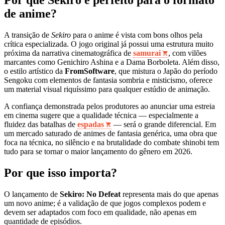
de anime?
A transição de
Sekiro
para o anime é vista com bons olhos pela
crítica especializada. O jogo original já possui uma estrutura muito
próxima da narrativa cinematográfica de
samurai
, com vilões
marcantes como Genichiro Ashina e a Dama Borboleta. Além disso,
o estilo artístico da
FromSoftware
, que mistura o Japão do período
Sengoku com elementos de fantasia sombria e misticismo, oferece
um material visual riquíssimo para qualquer estúdio de animação.
A confiança demonstrada pelos produtores ao anunciar uma estreia
em cinema sugere que a qualidade técnica — especialmente a
fluidez das batalhas de
espadas
— será o grande diferencial. Em
um mercado saturado de animes de fantasia genérica, uma obra que
foca na técnica, no silêncio e na brutalidade do combate shinobi tem
tudo para se tornar o maior lançamento do gênero em 2026.
Por que isso importa?
O lançamento de
Sekiro: No Defeat
representa mais do que apenas
um novo anime; é a validação de que jogos complexos podem e
devem ser adaptados com foco em qualidade, não apenas em
quantidade de episódios.