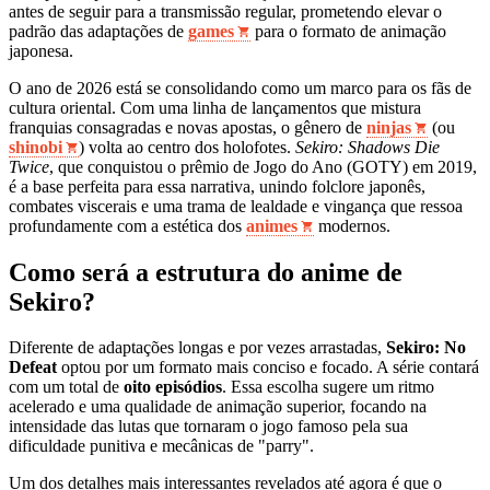
antes de seguir para a transmissão regular, prometendo elevar o
padrão das adaptações de
games
para o formato de animação
japonesa.
O ano de 2026 está se consolidando como um marco para os fãs de
cultura oriental. Com uma linha de lançamentos que mistura
franquias consagradas e novas apostas, o gênero de
ninjas
(ou
shinobi
) volta ao centro dos holofotes.
Sekiro: Shadows Die
Twice
, que conquistou o prêmio de Jogo do Ano (GOTY) em 2019,
é a base perfeita para essa narrativa, unindo folclore japonês,
combates viscerais e uma trama de lealdade e vingança que ressoa
profundamente com a estética dos
animes
modernos.
Como será a estrutura do anime de
Sekiro?
Diferente de adaptações longas e por vezes arrastadas,
Sekiro: No
Defeat
optou por um formato mais conciso e focado. A série contará
com um total de
oito episódios
. Essa escolha sugere um ritmo
acelerado e uma qualidade de animação superior, focando na
intensidade das lutas que tornaram o jogo famoso pela sua
dificuldade punitiva e mecânicas de "parry".
Um dos detalhes mais interessantes revelados até agora é que o