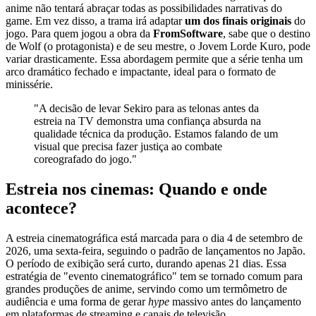
anime não tentará abraçar todas as possibilidades narrativas do
game. Em vez disso, a trama irá adaptar
um dos finais originais
do
jogo. Para quem jogou a obra da
FromSoftware
, sabe que o destino
de Wolf (o protagonista) e de seu mestre, o Jovem Lorde Kuro, pode
variar drasticamente. Essa abordagem permite que a série tenha um
arco dramático fechado e impactante, ideal para o formato de
minissérie.
"A decisão de levar Sekiro para as telonas antes da
estreia na TV demonstra uma confiança absurda na
qualidade técnica da produção. Estamos falando de um
visual que precisa fazer justiça ao combate
coreografado do jogo."
Estreia nos cinemas: Quando e onde
acontece?
A estreia cinematográfica está marcada para o dia 4 de setembro de
2026, uma sexta-feira, seguindo o padrão de lançamentos no Japão.
O período de exibição será curto, durando apenas 21 dias. Essa
estratégia de "evento cinematográfico" tem se tornado comum para
grandes produções de anime, servindo como um termômetro de
audiência e uma forma de gerar
hype
massivo antes do lançamento
em plataformas de streaming e canais de televisão.