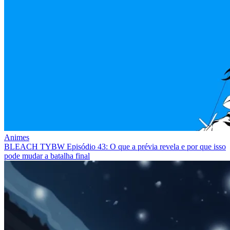
Animes
BLEACH TYBW Episódio 43: O que a prévia revela e por que isso
pode mudar a batalha final