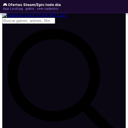
🎮 Ofertas Steam/Epic todo dia
sexta-feira, 07 de agosto de 2026
WhatsApp
Instagram
YouTube
App LootLag · grátis · sem cadastro
Newsletter
CULPA
DO
LAG