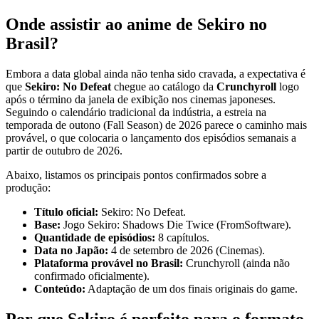
Onde assistir ao anime de Sekiro no
Brasil?
Embora a data global ainda não tenha sido cravada, a expectativa é
que
Sekiro: No Defeat
chegue ao catálogo da
Crunchyroll
logo
após o término da janela de exibição nos cinemas japoneses.
Seguindo o calendário tradicional da indústria, a estreia na
temporada de outono (Fall Season) de 2026 parece o caminho mais
provável, o que colocaria o lançamento dos episódios semanais a
partir de outubro de 2026.
Abaixo, listamos os principais pontos confirmados sobre a
produção:
Título oficial:
Sekiro: No Defeat.
Base:
Jogo Sekiro: Shadows Die Twice (FromSoftware).
Quantidade de episódios:
8 capítulos.
Data no Japão:
4 de setembro de 2026 (Cinemas).
Plataforma provável no Brasil:
Crunchyroll (ainda não
confirmado oficialmente).
Conteúdo:
Adaptação de um dos finais originais do game.
Por que Sekiro é perfeito para o formato