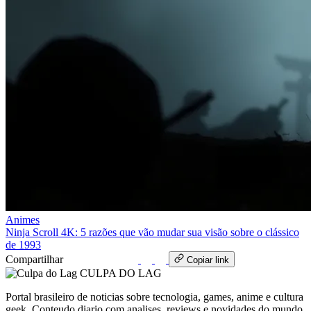
Animes
Ninja Scroll 4K: 5 razões que vão mudar sua visão sobre o clássico
de 1993
Compartilhar
WhatsApp
Copiar link
CULPA
DO
LAG
Portal brasileiro de noticias sobre tecnologia, games, anime e cultura
geek. Conteudo diario com analises, reviews e novidades do mundo