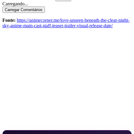
Carregando...
Carregar Comentários
Fonte:
https://animecorner.me/love-unseen-beneath-the-clear-night-
sky-anime-main-cast-staff-teaser-trailer-visual-release-date/