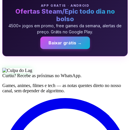
APP GRATIS · ANDROID
Ofertas Steam/Epic todo dia no
bolso
4500+ jogos em promo, free games da semana, alertas de
preço. Grátis no Google Play.
Baixar grátis →
Curtiu? Recebe as próximas no WhatsApp.
Games, animes, filmes e tech — as notas quentes direto no nosso
canal, sem depender de algoritmo.