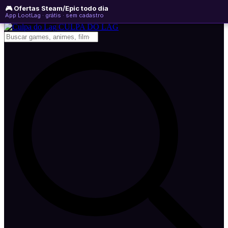
🎮 Ofertas Steam/Epic todo dia
quinta-feira, 06 de agosto de 2026
WhatsApp
Instagram
YouTube
App LootLag · grátis · sem cadastro
Newsletter
CULPA
DO
LAG