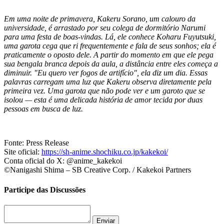
Em uma noite de primavera, Kakeru Sorano, um calouro da
universidade, é arrastado por seu colega de dormitório Narumi
para uma festa de boas-vindas. Lá, ele conhece Koharu Fuyutsuki,
uma garota cega que ri frequentemente e fala de seus sonhos; ela é
praticamente o oposto dele. A partir do momento em que ele pega
sua bengala branca depois da aula, a distância entre eles começa a
diminuir. "Eu quero ver fogos de artifício", ela diz um dia. Essas
palavras carregam uma luz que Kakeru observa diretamente pela
primeira vez. Uma garota que não pode ver e um garoto que se
isolou — esta é uma delicada história de amor tecida por duas
pessoas em busca de luz.
Fonte: Press Release
Site oficial:
https://sh-anime.shochiku.co.jp/kakekoi/
Conta oficial do X:
@anime_kakekoi
©Nanigashi Shima – SB Creative Corp. / Kakekoi Partners
Participe das Discussões
Enviar