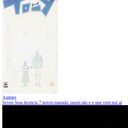
Animes
Seven Seas licencia 7 novos mangás: quem são e o que vem por aí