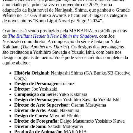
anunciado pela primeira vez em novembro de 2025, é uma
adaptação da light novel de Nanigashi Shima, que ganhou o Grande
Prêmio no 15º GA Bunko Awards e ficou em 3º lugar na categoria
de novos títulos “Kono Light Novel ga Sugoi! 2024”.
O anime está sendo produzido pela MAKARIA, o estúdio por trás
de
The Brilliant Healer’s New Life in the Shadows
, com Joe
Yoshizaki como diretor. A composição da série é feita por Yuko
Kakihara (
The Apothecary Diaries
). Os designs dos personagens
são creditados a Yoshihiro Sawada e Yuzuki Ishii, com base nos
designs originais de raemz. Você pode ver os créditos completos da
equipe abaixo:
História Original:
Nanigashi Shima (GA Bunko/SB Creative
Corp.)
Design de Personagens:
raemz
Diretor:
Joe Yoshizaki
Composição da Série:
Yuko Kakihara
Design de Personagens:
Yoshihiro Sawada Yuzuki Ishii
Diretor de Arte Supervisor:
Osamu Masuyama
Diretor de Arte:
Asaki Nakamura
Design de Cores:
Mayumi Hiraide
Diretor de Fotografia:
Daigo Matsumoto Yosishito Kuwa
Diretor de Som:
Satoshi Motoyama
Produção de Animação:
MAKARIA