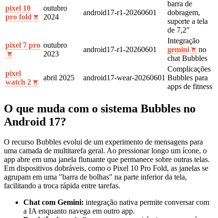
barra de
pixel 10
outubro
android17‑r1‑20260601
dobragem,
pro fold
2024
suporte a tela
de 7,2"
Integração
pixel 7 pro
outubro
android17‑r1‑20260601
gemini
no
2023
chat Bubbles
Complicações
pixel
abril 2025
android17‑wear‑20260601
Bubbles para
watch 2
apps de fitness
O que muda com o sistema Bubbles no
Android 17?
O recurso Bubbles evolui de um experimento de mensagens para
uma camada de multitarefa geral. Ao pressionar longo um ícone, o
app abre em uma janela flutuante que permanece sobre outras telas.
Em dispositivos dobráveis, como o Pixel 10 Pro Fold, as janelas se
agrupam em uma "barra de bolhas" na parte inferior da tela,
facilitando a troca rápida entre tarefas.
Chat com Gemini:
integração nativa permite conversar com
a IA enquanto navega em outro app.