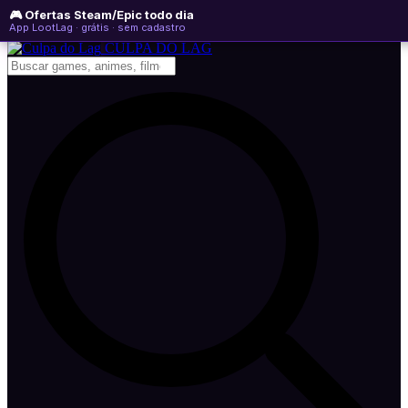
🎮 Ofertas Steam/Epic todo dia
quinta-feira, 06 de agosto de 2026
WhatsApp
Instagram
YouTube
App LootLag · grátis · sem cadastro
Newsletter
CULPA
DO
LAG