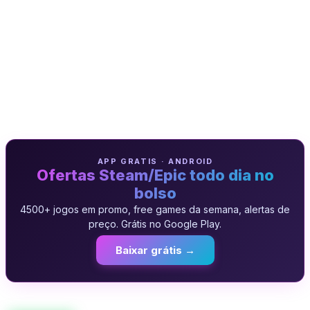
APP GRATIS · ANDROID
Ofertas Steam/Epic todo dia no
bolso
4500+ jogos em promo, free games da semana, alertas de
preço. Grátis no Google Play.
Baixar grátis →