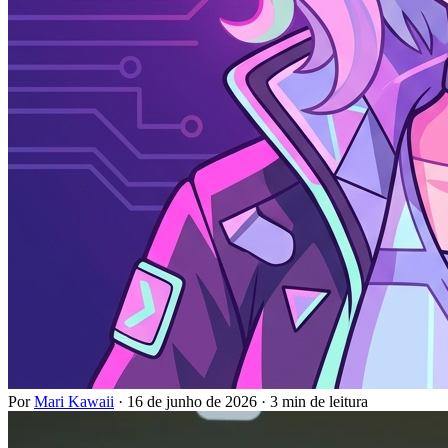
Por
Mari Kawaii
·
16 de junho de 2026
·
3 min de leitura