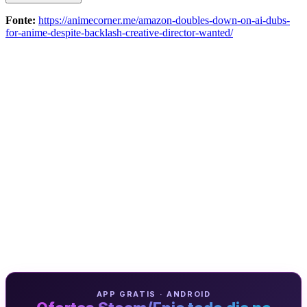
Fonte:
https://animecorner.me/amazon-doubles-down-on-ai-dubs-
for-anime-despite-backlash-creative-director-wanted/
APP GRATIS · ANDROID