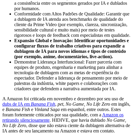
a consistência entre os segmentos gerados por IA e dublados
por humanos.
Conformidade com Altos Padrões de Qualidade: Garantir que
a dublagem de IA atenda aos benchmarks de qualidade do
cliente da Prime Video (por exemplo, clareza, sincronização,
sensibilidade cultural e muito mais) por meio de testes
rigorosos e loops de feedback com especialistas em qualidade.
Expansão Global e Inovação: Identificar oportunidades e
configurar fluxos de trabalho criativos para expandir a
dublagem de IA para novos idiomas e tipos de conteúdo
(por exemplo, anime, documentários, live-action).
Demonstrar Liderança Interfuncional: Fazer parceria com
equipes de produto, engenharia e marketing para alinhar a
tecnologia de dublagem com as metas de experiência do
espectador. Defender a liderança de pensamento por meio de
palestras da indústria, white papers e colaborações com
criadores que defendem a narrativa aumentada por IA.
A Amazon foi criticada em novembro e dezembro por seu uso de
dubs de IA em
Banana Fish
,
pet
,
No Game, No Life Zero
em inglês,
e
Banana Fish
e
Vinland Saga
em espanhol, entre outros. Estes
foram fortemente criticados por sua qualidade, com a
Amazon os
retirando silenciosamente
. HIDIVE, que havia dublado
No Game,
No Life Zero
, disse que não estava ciente da dublagem alternativa de
IA antes de seu lançamento na Amazon e estava em contato.