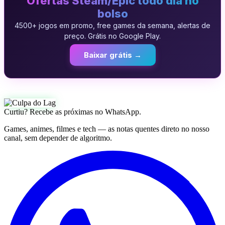
Ofertas Steam/Epic todo dia no
bolso
4500+ jogos em promo, free games da semana, alertas de
preço. Grátis no Google Play.
Baixar grátis →
Curtiu? Recebe as próximas no WhatsApp.
Games, animes, filmes e tech — as notas quentes direto no nosso
canal, sem depender de algoritmo.