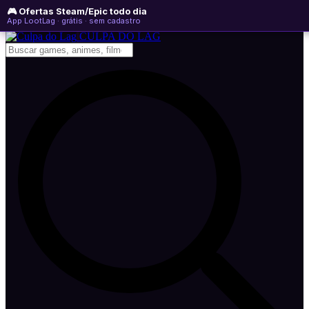
🎮 Ofertas Steam/Epic todo dia
sábado, 08 de agosto de 2026
WhatsApp
Instagram
YouTube
App LootLag · grátis · sem cadastro
Newsletter
CULPA
DO
LAG