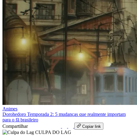
Animes
Dorohedoro Temporada 2: 5 mudanças que realmente importam
para o fã brasileiro
Compartilhar
WhatsApp
Copiar link
CULPA
DO
LAG