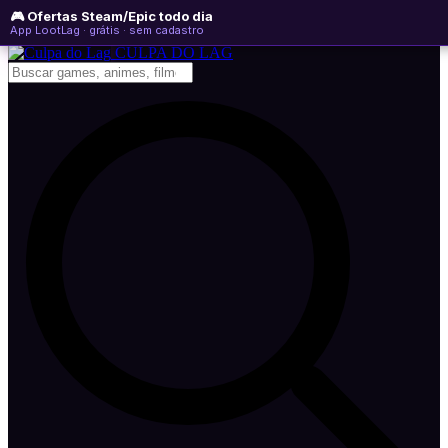
🎮 Ofertas Steam/Epic todo dia
sábado, 08 de agosto de 2026
WhatsApp
Instagram
YouTube
App LootLag · grátis · sem cadastro
Newsletter
CULPA
DO
LAG