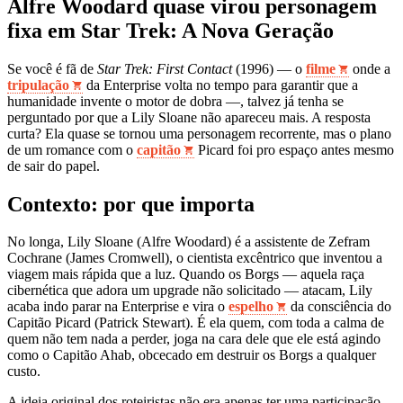
Alfre Woodard quase virou personagem
fixa em Star Trek: A Nova Geração
Se você é fã de
Star Trek: First Contact
(1996) — o
filme
onde a
tripulação
da Enterprise volta no tempo para garantir que a
humanidade invente o motor de dobra —, talvez já tenha se
perguntado por que a Lily Sloane não apareceu mais. A resposta
curta? Ela quase se tornou uma personagem recorrente, mas o plano
de um romance com o
capitão
Picard foi pro espaço antes mesmo
de sair do papel.
Contexto: por que importa
No longa, Lily Sloane (Alfre Woodard) é a assistente de Zefram
Cochrane (James Cromwell), o cientista excêntrico que inventou a
viagem mais rápida que a luz. Quando os Borgs — aquela raça
cibernética que adora um upgrade não solicitado — atacam, Lily
acaba indo parar na Enterprise e vira o
espelho
da consciência do
Capitão Picard (Patrick Stewart). É ela quem, com toda a calma de
quem não tem nada a perder, joga na cara dele que ele está agindo
como o Capitão Ahab, obcecado em destruir os Borgs a qualquer
custo.
A ideia original dos roteiristas não era apenas ter uma participação