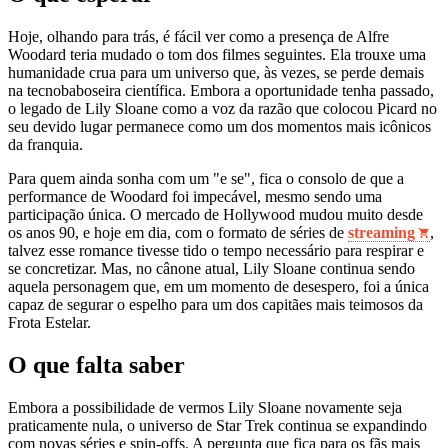
Hoje, olhando para trás, é fácil ver como a presença de Alfre
Woodard teria mudado o tom dos filmes seguintes. Ela trouxe uma
humanidade crua para um universo que, às vezes, se perde demais
na tecnobaboseira científica. Embora a oportunidade tenha passado,
o legado de Lily Sloane como a voz da razão que colocou Picard no
seu devido lugar permanece como um dos momentos mais icônicos
da franquia.
Para quem ainda sonha com um "e se", fica o consolo de que a
performance de Woodard foi impecável, mesmo sendo uma
participação única. O mercado de Hollywood mudou muito desde
os anos 90, e hoje em dia, com o formato de séries de
streaming
,
talvez esse romance tivesse tido o tempo necessário para respirar e
se concretizar. Mas, no cânone atual, Lily Sloane continua sendo
aquela personagem que, em um momento de desespero, foi a única
capaz de segurar o espelho para um dos capitães mais teimosos da
Frota Estelar.
O que falta saber
Embora a possibilidade de vermos Lily Sloane novamente seja
praticamente nula, o universo de Star Trek continua se expandindo
com novas séries e spin-offs. A pergunta que fica para os fãs mais