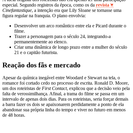
especial. Segundo registros da época, como os da
revista
Cinefantastique
, a intenção era que Lily Sloane se tornasse uma
figura regular na franquia. O plano envolvia:
Desenvolver um arco romântico entre ela e Picard durante o
filme.
Trazer a personagem para o século 24, integrando-a
permanentemente ao elenco.
Criar uma dinâmica de longo prazo entre a mulher do século
21 e o capitão futurista.
Reação dos fãs e mercado
Apesar da química inegável entre Woodard e Stewart na tela, o
romance foi cortado cedo no processo de escrita. Ronald D. Moore,
um dos roteiristas de
First Contact
, explicou que a decisão veio pela
falta de verossimilhança. Afinal, a trama do filme se passa em um
intervalo de apenas dois dias. Para os roteiristas, seria forçar demais
a barra fazer os dois se apaixonarem perdidamente a ponto de ela
abandonar sua própria linha do tempo e viver no futuro em menos
de 48 horas.