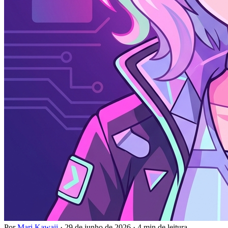
Por
Mari Kawaii
·
29 de junho de 2026
·
4 min de leitura