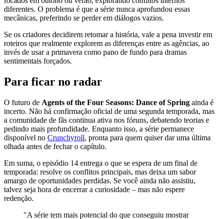
focados em outono ou verão, explorando conflitos internos
diferentes. O problema é que a série nunca aprofundou essas
mecânicas, preferindo se perder em diálogos vazios.
Se os criadores decidirem retomar a história, vale a pena investir em
roteiros que realmente explorem as diferenças entre as agências, ao
invés de usar a primavera como pano de fundo para dramas
sentimentais forçados.
Para ficar no radar
O futuro de
Agents of the Four Seasons: Dance of Spring
ainda é
incerto. Não há confirmação oficial de uma segunda temporada, mas
a comunidade de fãs continua ativa nos fóruns, debatendo teorias e
pedindo mais profundidade. Enquanto isso, a série permanece
disponível no
Crunchyroll
, pronta para quem quiser dar uma última
olhada antes de fechar o capítulo.
Em suma, o episódio 14 entrega o que se espera de um final de
temporada: resolve os conflitos principais, mas deixa um sabor
amargo de oportunidades perdidas. Se você ainda não assistiu,
talvez seja hora de encerrar a curiosidade – mas não espere
redenção.
"A série tem mais potencial do que conseguiu mostrar