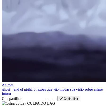
Animes
ghost – end of night: 5 razões que vão mudar sua visão sobre anime
futuro
Compartilhar
WhatsApp
Copiar link
CULPA
DO
LAG