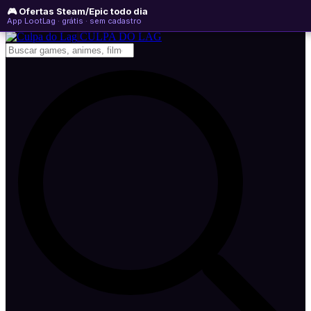
🎮 Ofertas Steam/Epic todo dia
quinta-feira, 06 de agosto de 2026
WhatsApp
Instagram
YouTube
App LootLag · grátis · sem cadastro
Newsletter
CULPA
DO
LAG