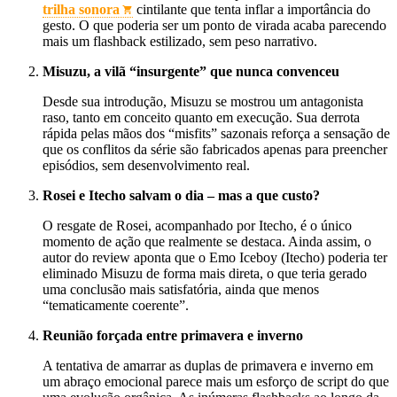
trilha sonora
cintilante que tenta inflar a importância do
gesto. O que poderia ser um ponto de virada acaba parecendo
mais um flashback estilizado, sem peso narrativo.
Misuzu, a vilã “insurgente” que nunca convenceu
Desde sua introdução, Misuzu se mostrou um antagonista
raso, tanto em conceito quanto em execução. Sua derrota
rápida pelas mãos dos “misfits” sazonais reforça a sensação de
que os conflitos da série são fabricados apenas para preencher
episódios, sem desenvolvimento real.
Rosei e Itecho salvam o dia – mas a que custo?
O resgate de Rosei, acompanhado por Itecho, é o único
momento de ação que realmente se destaca. Ainda assim, o
autor do review aponta que o Emo Iceboy (Itecho) poderia ter
eliminado Misuzu de forma mais direta, o que teria gerado
uma conclusão mais satisfatória, ainda que menos
“tematicamente coerente”.
Reunião forçada entre primavera e inverno
A tentativa de amarrar as duplas de primavera e inverno em
um abraço emocional parece mais um esforço de script do que