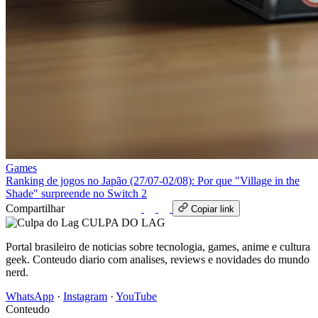
Games
Ranking de jogos no Japão (27/07‑02/08): Por que "Village in the
Shade" surpreende no Switch 2
Compartilhar
WhatsApp
Copiar link
CULPA
DO
LAG
Portal brasileiro de noticias sobre tecnologia, games, anime e cultura
geek. Conteudo diario com analises, reviews e novidades do mundo
nerd.
WhatsApp
·
Instagram
·
YouTube
Conteudo