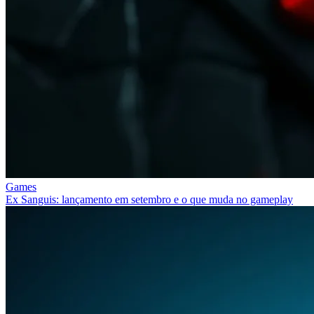
Games
Ex Sanguis: lançamento em setembro e o que muda no gameplay