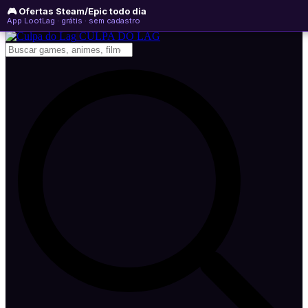
🎮 Ofertas Steam/Epic todo dia
sexta-feira, 07 de agosto de 2026
WhatsApp
Instagram
YouTube
App LootLag · grátis · sem cadastro
Newsletter
CULPA
DO
LAG