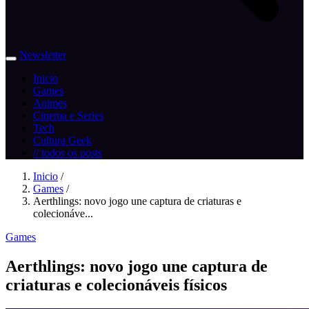
Newsletter
Inicio
Games
Animes
Cinema e Series
Tech
Cultura Geek
// todos os posts
Inicio
/
Games
/
Aerthlings: novo jogo une captura de criaturas e
colecionáve...
Games
Aerthlings: novo jogo une captura de
criaturas e colecionáveis físicos