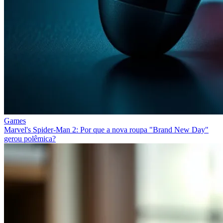
Games
Marvel's Spider-Man 2: Por que a nova roupa "Brand New Day"
gerou polêmica?