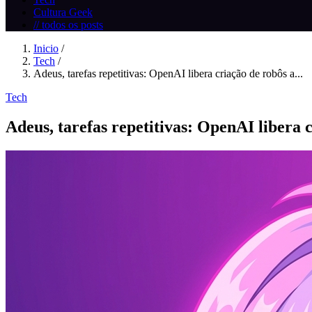
Cultura Geek
// todos os posts
Inicio
/
Tech
/
Adeus, tarefas repetitivas: OpenAI libera criação de robôs a...
Tech
Adeus, tarefas repetitivas: OpenAI libera