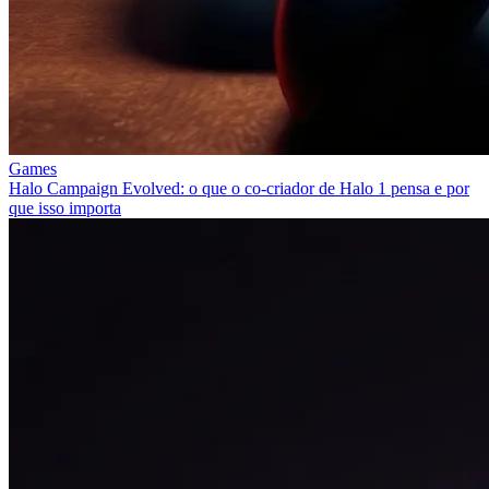
Games
Halo Campaign Evolved: o que o co-criador de Halo 1 pensa e por
que isso importa