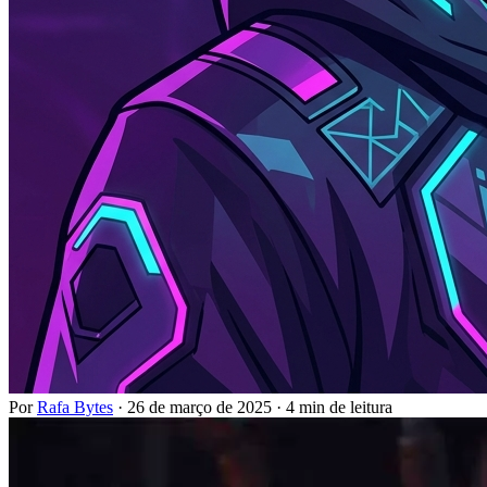
Por
Rafa Bytes
·
26 de março de 2025
·
4 min de leitura