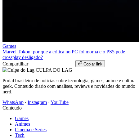
Games
Marvel Tokon: por que a crítica no PC foi morna e o PS5 pede
crossplay desligado?
Compartilhar
WhatsApp
Copiar link
CULPA
DO
LAG
Portal brasileiro de noticias sobre tecnologia, games, anime e cultura
geek. Conteudo diario com analises, reviews e novidades do mundo
nerd.
WhatsApp
·
Instagram
·
YouTube
Conteudo
Games
Animes
Cinema e Series
Tech