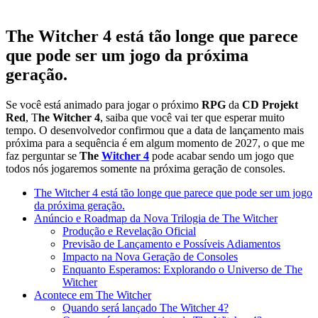
The Witcher 4 está tão longe que parece
que pode ser um jogo da próxima
geração.
Se você está animado para jogar o próximo
RPG
da
CD Projekt
Red
, T
he Witcher 4
, saiba que você vai ter que esperar muito
tempo. O desenvolvedor confirmou que a data de lançamento mais
próxima para a sequência é em algum momento de 2027, o que me
faz perguntar se
The
Witcher 4
pode acabar sendo um jogo que
todos nós jogaremos somente na próxima geração de consoles.
The Witcher 4 está tão longe que parece que pode ser um jogo
da próxima geração.
Anúncio e Roadmap da Nova Trilogia de The Witcher
Produção e Revelação Oficial
Previsão de Lançamento e Possíveis Adiamentos
Impacto na Nova Geração de Consoles
Enquanto Esperamos: Explorando o Universo de The
Witcher
Acontece em The Witcher
Quando será lançado The Witcher 4?