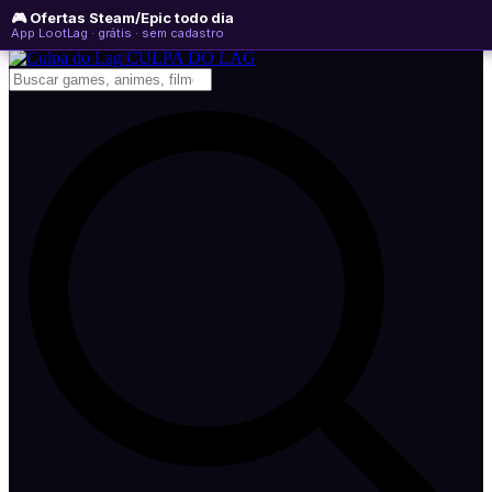
🎮 Ofertas Steam/Epic todo dia
sexta-feira, 07 de agosto de 2026
WhatsApp
Instagram
YouTube
App LootLag · grátis · sem cadastro
Newsletter
CULPA
DO
LAG