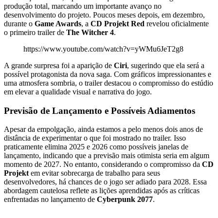
produção total, marcando um importante avanço no
desenvolvimento do projeto. Poucos meses depois, em dezembro,
durante o
Game Awards
, a
CD Projekt Red
revelou oficialmente
o primeiro trailer de
The Witcher 4
.
https://www.youtube.com/watch?v=yWMu6JeT2g8
A grande surpresa foi a aparição de
Ciri
, sugerindo que ela será a
possível protagonista da nova saga. Com gráficos impressionantes e
uma atmosfera sombria, o trailer destacou o compromisso do estúdio
em elevar a qualidade visual e narrativa do jogo.
Previsão de Lançamento e Possíveis Adiamentos
Apesar da empolgação, ainda estamos a pelo menos dois anos de
distância de experimentar o que foi mostrado no trailer. Isso
praticamente elimina 2025 e 2026 como possíveis janelas de
lançamento, indicando que a previsão mais otimista seria em algum
momento de 2027. No entanto, considerando o compromisso da
CD
Projekt
em evitar sobrecarga de trabalho para seus
desenvolvedores, há chances de o jogo ser adiado para 2028. Essa
abordagem cautelosa reflete as lições aprendidas após as críticas
enfrentadas no lançamento de
Cyberpunk 2077
.