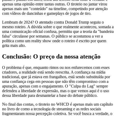
apenas uma opinião entre tantas outras. O tiroteio no jantar virou
apenas mais um "conteúdo" na timeline, competindo por atenção
com vídeos de dancinhas e gameplays de jogos de tiro.
Lembram de 2024? O atentado contra Donald Trump seguiu o
mesmo roteiro. A dúvida sobre o que realmente aconteceu, somada a
uma comunicação oficial confusa, permitiu que a teoria da "bandeira
falsa" circulasse por semanas. O público se acostumou a ver a
política como um reality show onde o roteiro é escrito por quem
grita mais alto.
Conclusão: O preço da nossa atenção
O problema é que, enquanto rimos ou nos enfurecemos com esses
criadores, a realidade está sendo reescrita. A confiança na mídia
tradicional, que já estava em frangalhos, está sendo substituída por
uma confiança cega em pessoas que não têm compromisso com a
apuração, apenas com o engajamento. O "Culpa do Lag" sempre
defendeu a liberdade de expressão, mas o que vemos aqui é o uso
dessa liberdade para desmantelar a base do debate público.
No final das contas, o tiroteio no WHCD é apenas mais um capítulo
no livro de como a tecnologia de streaming e as redes sociais
fragmentaram nossa percepção coletiva. Se você busca a verdade, o