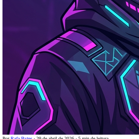
Por
Rafa Bytes
·
29 de abril de 2026
·
5 min de leitura