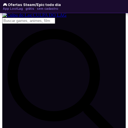
🎮 Ofertas Steam/Epic todo dia
sábado, 08 de agosto de 2026
WhatsApp
Instagram
YouTube
App LootLag · grátis · sem cadastro
Newsletter
CULPA
DO
LAG