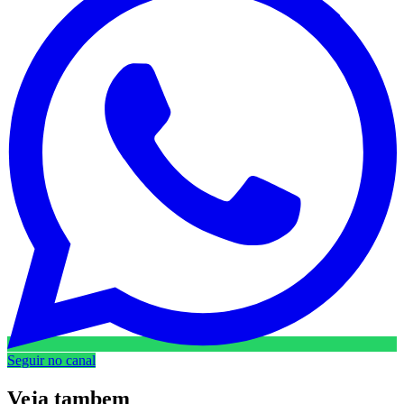
Seguir no canal
Veja
tambem