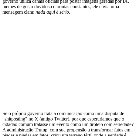
governo utiliza canais oficiais para postar imagens geradas por IA,
memes de gosto duvidoso e ironias constantes, ele envia uma
mensagem clara:
nada aqui é sério
.
Se o próprio governo trata a comunicação como uma disputa de
"shitposting" no X (antigo Twitter), por que esperaríamos que o
cidadão comum tratasse um evento como um tiroteio com seriedade?
A administração Trump, com sua propensão a transformar fatos em
piadas e piadas em fatos, criou um terreno fértil onde a verdade é