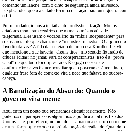
comendo um lanche, com o cinto de segurança ainda afivelado,
"explicando" que o atentado foi uma distração para uma guerra com
o Irã.
Por outro lado, temos a tentativa de profissionalização. Muitos
criadores montaram cenários que mimetizam bancadas de
telejornais. Eles usam o vocabulário da "mídia independente" para
se distanciar do que chamam de "mainstream media". O argumento
favorito da vez? A fala da secretária de imprensa Karoline Leavitt,
que mencionou que haveria "alguns tiros" (no sentido figurado de
críticas ácidas) no jantar. Para os conspiracionistas, isso é a "prova
cabal" de que tudo foi orquestrado. É o jogo do viés de
confirmação: se você quer acreditar que o governo está mentindo,
qualquer frase fora de contexto vira a peça que faltava no quebra-
cabeça.
A Banalização do Absurdo: Quando o
governo vira meme
Aqui entra um ponto que precisamos discutir seriamente. Não
podemos culpar apenas os algoritmos; a política atual nos Estados
Unidos — e, por reflexo, no mundo — abraçou a estética do meme
de uma forma que corroeu a própria noção de realidade. Quando o