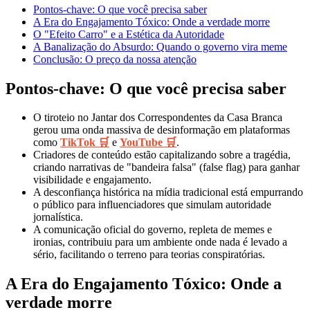
Pontos-chave: O que você precisa saber
A Era do Engajamento Tóxico: Onde a verdade morre
O "Efeito Carro" e a Estética da Autoridade
A Banalização do Absurdo: Quando o governo vira meme
Conclusão: O preço da nossa atenção
Pontos-chave: O que você precisa saber
O tiroteio no Jantar dos Correspondentes da Casa Branca
gerou uma onda massiva de desinformação em plataformas
como
TikTok 🛒
e
YouTube 🛒
.
Criadores de conteúdo estão capitalizando sobre a tragédia,
criando narrativas de "bandeira falsa" (false flag) para ganhar
visibilidade e engajamento.
A desconfiança histórica na mídia tradicional está empurrando
o público para influenciadores que simulam autoridade
jornalística.
A comunicação oficial do governo, repleta de memes e
ironias, contribuiu para um ambiente onde nada é levado a
sério, facilitando o terreno para teorias conspiratórias.
A Era do Engajamento Tóxico: Onde a
verdade morre