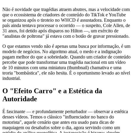
Não é novidade que tragédias atraem abutres, mas a velocidade com
que o ecossistema de criadores de conteúdo do TikTok e YouTube
se organizou após o tiroteio no WHCD é assustadora. Enquanto o
país ainda tentava processar o ocorrido — o suspeito, Cole Allen, de
31 anos, foi detido após disparos no Hilton —, um exército de
"analistas de poltrona" já estava com o botão de gravar pressionado.
O que estamos vendo não é apenas uma busca por informação, é um
modelo de negócios. No algoritmo atual, o medo e a indignação
pagam melhor do que a sobriedade. Quando um criador de conteúdo
percebe que pode transformar uma tragédia nacional em um vídeo
de 10 minutos com uma miniatura (thumbnail) chamativa e uma
teoria "bombástica", ele não hesita. É o oportunismo levado ao nível
industrial.
O "Efeito Carro" e a Estética da
Autoridade
É fascinante — e profundamente perturbador — observar a estética
desses vídeos. Temos o clássico "influenciador no banco do
motorista", aquele cenário que antes era usado para dicas de
maquiagem ou desabafos sobre o dia, agora servindo como um
estúdio de análise geopolítica. A justaposição é bizarra: alguém