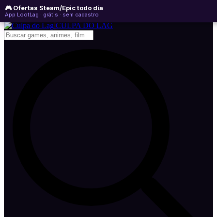
🎮 Ofertas Steam/Epic todo dia
quarta-feira, 05 de agosto de 2026
WhatsApp
Instagram
YouTube
App LootLag · grátis · sem cadastro
Newsletter
CULPA
DO
LAG