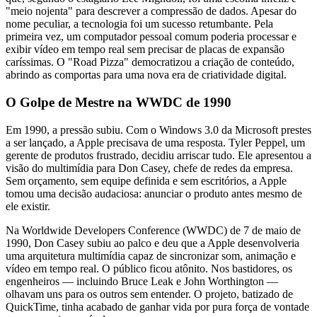
"meio nojenta" para descrever a compressão de dados. Apesar do
nome peculiar, a tecnologia foi um sucesso retumbante. Pela
primeira vez, um computador pessoal comum poderia processar e
exibir vídeo em tempo real sem precisar de placas de expansão
caríssimas. O "Road Pizza" democratizou a criação de conteúdo,
abrindo as comportas para uma nova era de criatividade digital.
O Golpe de Mestre na WWDC de 1990
Em 1990, a pressão subiu. Com o Windows 3.0 da Microsoft prestes
a ser lançado, a Apple precisava de uma resposta. Tyler Peppel, um
gerente de produtos frustrado, decidiu arriscar tudo. Ele apresentou a
visão do multimídia para Don Casey, chefe de redes da empresa.
Sem orçamento, sem equipe definida e sem escritórios, a Apple
tomou uma decisão audaciosa: anunciar o produto antes mesmo de
ele existir.
Na Worldwide Developers Conference (WWDC) de 7 de maio de
1990, Don Casey subiu ao palco e deu que a Apple desenvolveria
uma arquitetura multimídia capaz de sincronizar som, animação e
vídeo em tempo real. O público ficou atônito. Nos bastidores, os
engenheiros — incluindo Bruce Leak e John Worthington —
olhavam uns para os outros sem entender. O projeto, batizado de
QuickTime, tinha acabado de ganhar vida por pura força de vontade