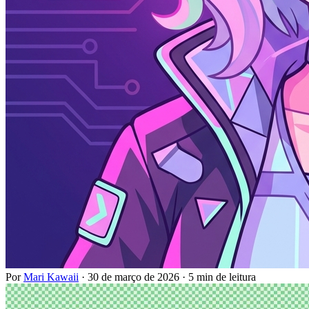
Por
Mari Kawaii
·
30 de março de 2026
·
5 min de leitura