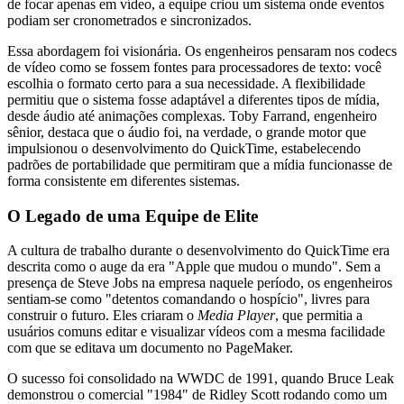
de focar apenas em vídeo, a equipe criou um sistema onde eventos
podiam ser cronometrados e sincronizados.
Essa abordagem foi visionária. Os engenheiros pensaram nos codecs
de vídeo como se fossem fontes para processadores de texto: você
escolhia o formato certo para a sua necessidade. A flexibilidade
permitiu que o sistema fosse adaptável a diferentes tipos de mídia,
desde áudio até animações complexas. Toby Farrand, engenheiro
sênior, destaca que o áudio foi, na verdade, o grande motor que
impulsionou o desenvolvimento do QuickTime, estabelecendo
padrões de portabilidade que permitiram que a mídia funcionasse de
forma consistente em diferentes sistemas.
O Legado de uma Equipe de Elite
A cultura de trabalho durante o desenvolvimento do QuickTime era
descrita como o auge da era "Apple que mudou o mundo". Sem a
presença de Steve Jobs na empresa naquele período, os engenheiros
sentiam-se como "detentos comandando o hospício", livres para
construir o futuro. Eles criaram o
Media Player
, que permitia a
usuários comuns editar e visualizar vídeos com a mesma facilidade
com que se editava um documento no PageMaker.
O sucesso foi consolidado na WWDC de 1991, quando Bruce Leak
demonstrou o comercial "1984" de Ridley Scott rodando como um