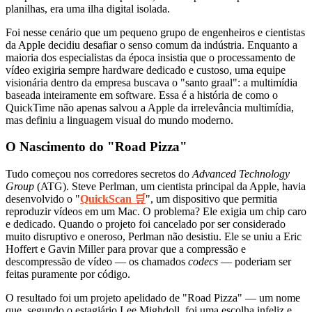
planilhas, era uma ilha digital isolada.
Foi nesse cenário que um pequeno grupo de engenheiros e cientistas
da Apple decidiu desafiar o senso comum da indústria. Enquanto a
maioria dos especialistas da época insistia que o processamento de
vídeo exigiria sempre hardware dedicado e custoso, uma equipe
visionária dentro da empresa buscava o "santo graal": a multimídia
baseada inteiramente em software. Essa é a história de como o
QuickTime não apenas salvou a Apple da irrelevância multimídia,
mas definiu a linguagem visual do mundo moderno.
O Nascimento do "Road Pizza"
Tudo começou nos corredores secretos do
Advanced Technology
Group
(ATG). Steve Perlman, um cientista principal da Apple, havia
desenvolvido o "
QuickScan 🛒
", um dispositivo que permitia
reproduzir vídeos em um Mac. O problema? Ele exigia um chip caro
e dedicado. Quando o projeto foi cancelado por ser considerado
muito disruptivo e oneroso, Perlman não desistiu. Ele se uniu a Eric
Hoffert e Gavin Miller para provar que a compressão e
descompressão de vídeo — os chamados
codecs
— poderiam ser
feitas puramente por código.
O resultado foi um projeto apelidado de "Road Pizza" — um nome
que, segundo o estagiário Lee Mighdoll, foi uma escolha infeliz e