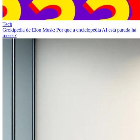
Tech
Grokipedia de Elon Musk: Por que a enciclopédia AI está parada há
meses?