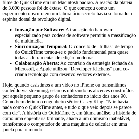
filme do QuickTime em um Macintosh padrão. A reação da plateia
de 3.000 pessoas foi de êxtase. O que começou como um
experimento obscuro em um laboratório secreto havia se tornado a
espinha dorsal da revolução digital.
Inovação por Software:
A transição do hardware
especializado para codecs de software permitiu a massificação
da multimídia.
Sincronização Temporal:
O conceito de "trilhas" de tempo
do QuickTime tornou-se o padrão fundamental para quase
todas as ferramentas de edição modernas.
Colaboração Aberta:
Ao contrário da estratégia fechada da
Microsoft, a Apple utilizou "Developer Kitchens" para co-
criar a tecnologia com desenvolvedores externos.
Hoje, quando assistimos a um vídeo no iPhone ou transmitimos
conteúdo via streaming, estamos utilizando os alicerces construídos
por aquele pequeno grupo de sonhadores no início dos anos 90.
Como bem definiu o engenheiro sênior Casey King: "Não havia
nada como o QuickTime antes, e tudo o que veio depois se parece
com ele". A história do QuickTime é, em última análise, a história de
como uma engenharia brilhante, aliada a um otimismo inabalável,
transformou o computador de uma máquina de calcular em uma
janela para o mundo.