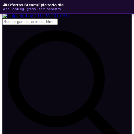
🎮 Ofertas Steam/Epic todo dia
quinta-feira, 06 de agosto de 2026
WhatsApp
Instagram
YouTube
App LootLag · grátis · sem cadastro
Newsletter
CULPA
DO
LAG