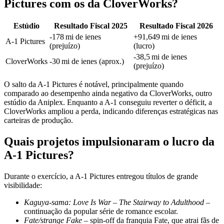
Pictures com os da CloverWorks?
Estúdio
Resultado Fiscal 2025
Resultado Fiscal 2026
‑178 mi de ienes
+91,649 mi de ienes
A-1 Pictures
(prejuízo)
(lucro)
‑38,5 mi de ienes
CloverWorks
‑30 mi de ienes (aprox.)
(prejuízo)
O salto da A-1 Pictures é notável, principalmente quando
comparado ao desempenho ainda negativo da CloverWorks, outro
estúdio da Aniplex. Enquanto a A-1 conseguiu reverter o déficit, a
CloverWorks ampliou a perda, indicando diferenças estratégicas nas
carteiras de produção.
Quais projetos impulsionaram o lucro da
A-1 Pictures?
Durante o exercício, a A-1 Pictures entregou títulos de grande
visibilidade:
Kaguya-sama: Love Is War – The Stairway to Adulthood
–
continuação da popular série de romance escolar.
Fate/strange Fake
– spin‑off da franquia Fate, que atrai fãs de