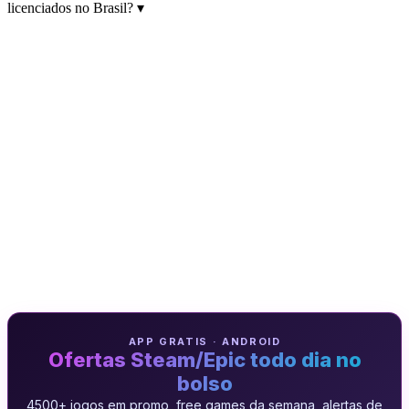
licenciados no Brasil?
▾
APP GRATIS · ANDROID
Ofertas Steam/Epic todo dia no
bolso
4500+ jogos em promo, free games da semana, alertas de