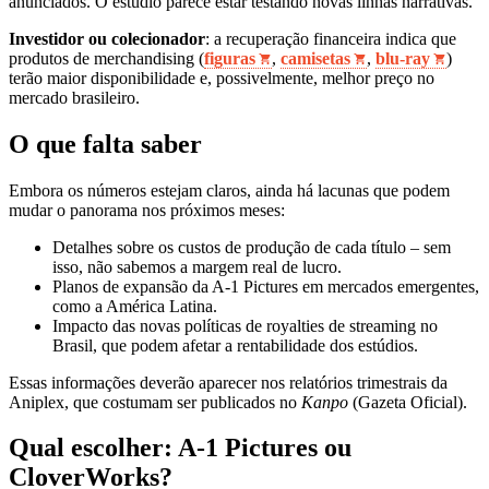
anunciados. O estúdio parece estar testando novas linhas narrativas.
Investidor ou colecionador
: a recuperação financeira indica que
produtos de merchandising (
figuras
,
camisetas
,
blu‑ray
)
terão maior disponibilidade e, possivelmente, melhor preço no
mercado brasileiro.
O que falta saber
Embora os números estejam claros, ainda há lacunas que podem
mudar o panorama nos próximos meses:
Detalhes sobre os custos de produção de cada título – sem
isso, não sabemos a margem real de lucro.
Planos de expansão da A-1 Pictures em mercados emergentes,
como a América Latina.
Impacto das novas políticas de royalties de streaming no
Brasil, que podem afetar a rentabilidade dos estúdios.
Essas informações deverão aparecer nos relatórios trimestrais da
Aniplex, que costumam ser publicados no
Kanpo
(Gazeta Oficial).
Qual escolher: A-1 Pictures ou
CloverWorks?