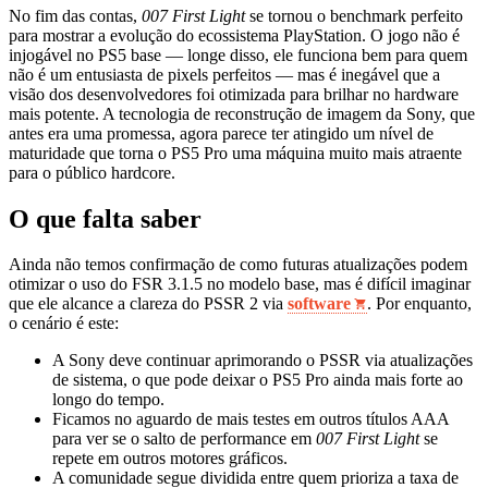
No fim das contas,
007 First Light
se tornou o benchmark perfeito
para mostrar a evolução do ecossistema PlayStation. O jogo não é
injogável no PS5 base — longe disso, ele funciona bem para quem
não é um entusiasta de pixels perfeitos — mas é inegável que a
visão dos desenvolvedores foi otimizada para brilhar no hardware
mais potente. A tecnologia de reconstrução de imagem da Sony, que
antes era uma promessa, agora parece ter atingido um nível de
maturidade que torna o PS5 Pro uma máquina muito mais atraente
para o público hardcore.
O que falta saber
Ainda não temos confirmação de como futuras atualizações podem
otimizar o uso do FSR 3.1.5 no modelo base, mas é difícil imaginar
que ele alcance a clareza do PSSR 2 via
software
. Por enquanto,
o cenário é este:
A Sony deve continuar aprimorando o PSSR via atualizações
de sistema, o que pode deixar o PS5 Pro ainda mais forte ao
longo do tempo.
Ficamos no aguardo de mais testes em outros títulos AAA
para ver se o salto de performance em
007 First Light
se
repete em outros motores gráficos.
A comunidade segue dividida entre quem prioriza a taxa de