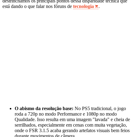
destrinchamos os principais pontos dessa disparidade técnica que
está dando o que falar nos fóruns de
tecnologia
.
O abismo da resolução base:
No PS5 tradicional, o jogo
roda a 720p no modo Performance e 1080p no modo
Qualidade. Isso resulta em uma imagem "lavada" e cheia de
serrilhados, especialmente em cenas com muita vegetação,
onde o FSR 3.1.5 acaba gerando artefatos visuais bem feios
durante movimentos de câmera.