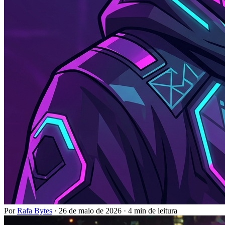
Por
Rafa Bytes
·
26 de maio de 2026
·
4 min de leitura