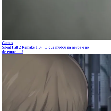
Games
Silent Hill 2 Remake 1.07: O que mudou na névoa e no
desempenho?