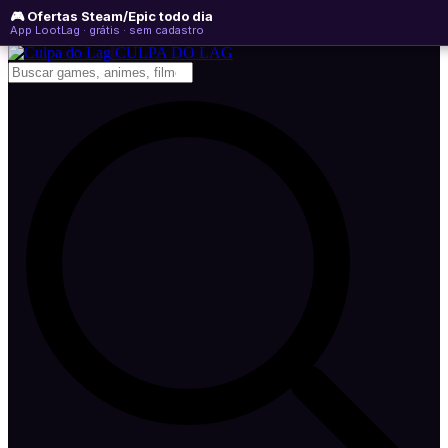
🎮 Ofertas Steam/Epic todo dia
sexta-feira, 07 de agosto de 2026
WhatsApp
Instagram
YouTube
App LootLag · grátis · sem cadastro
Newsletter
CULPA
DO
LAG