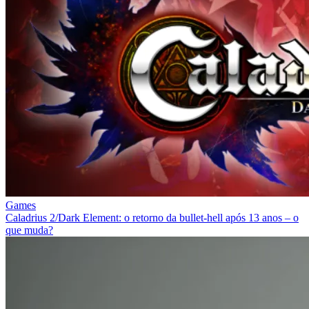
Games
Caladrius 2/Dark Element: o retorno da bullet‑hell após 13 anos – o
que muda?