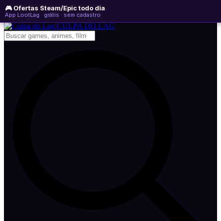
🎮 Ofertas Steam/Epic todo dia
domingo, 09 de agosto de 2026
WhatsApp
Instagram
YouTube
App LootLag · grátis · sem cadastro
Newsletter
CULPA
DO
LAG