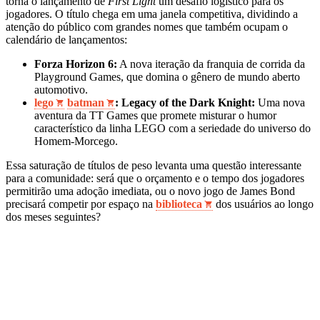
torna o lançamento de
First Light
um desafio logístico para os
jogadores. O título chega em uma janela competitiva, dividindo a
atenção do público com grandes nomes que também ocupam o
calendário de lançamentos:
Forza Horizon 6:
A nova iteração da franquia de corrida da
Playground Games, que domina o gênero de mundo aberto
automotivo.
lego
batman
: Legacy of the Dark Knight:
Uma nova
aventura da TT Games que promete misturar o humor
característico da linha LEGO com a seriedade do universo do
Homem-Morcego.
Essa saturação de títulos de peso levanta uma questão interessante
para a comunidade: será que o orçamento e o tempo dos jogadores
permitirão uma adoção imediata, ou o novo jogo de James Bond
precisará competir por espaço na
biblioteca
dos usuários ao longo
dos meses seguintes?