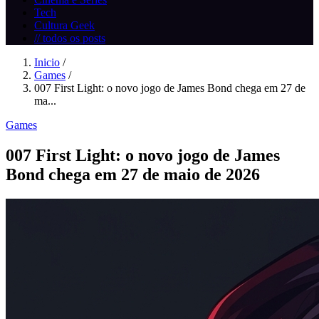
Tech
Cultura Geek
// todos os posts
Inicio
/
Games
/
007 First Light: o novo jogo de James Bond chega em 27 de
ma...
Games
007 First Light: o novo jogo de James
Bond chega em 27 de maio de 2026