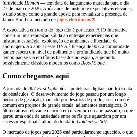
furtividade
Hitman
— tem data de lançamento marcada para o dia
27 de maio de 2026. Após anos de mistério e expectativas elevadas,
o título surge como a grande aposta para revitalizar a presença de
James Bond no mercado de
jogos eletrônicos
.
A expectativa em torno do jogo não é por acaso. A IO Interactive
construiu uma reputação sólida ao entregar experiências que
misturam estratégia, exploração de ambientes e liberdade de
abordagem. Ao aplicar esse DNA à licença de 007, a comunidade
gamer espera um nível de polimento e profundidade que há muito
tempo não se via em títulos baseados no espião, superando
possivelmente clássicos modernos como
Blood Stone
.
Como chegamos aqui
A jornada de
007 First Light
até as prateleiras digitais não foi isenta
de obstáculos. O desenvolvimento do jogo passou por um longo
período de gestação, marcado por desafios de produção e, como é
comum em projetos de grande escala, adiamentos estratégicos. O
último atraso relevante ocorreu em dezembro do ano passado, o que
gerou uma onda de ansiedade entre os fãs que aguardam por um
sucessor espiritual à altura do lendário
GoldenEye 007
.
O mercado de jogos para 2026 está particularmente aquecido, o que