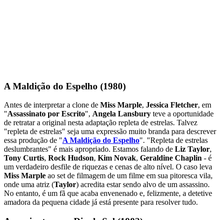
A Maldição do Espelho (1980)
Antes de interpretar a clone de
Miss Marple
,
Jessica Fletcher
, em
"
Assassinato por Escrito
",
Angela Lansbury
teve a oportunidade
de retratar a original nesta adaptação repleta de estrelas. Talvez
"repleta de estrelas" seja uma expressão muito branda para descrever
essa produção de "
A Maldição do Espelho
". "Repleta de estrelas
deslumbrantes" é mais apropriado. Estamos falando de
Liz Taylor
,
Tony Curtis
,
Rock Hudson
,
Kim Novak
,
Geraldine Chaplin
- é
um verdadeiro desfile de riquezas e cenas de alto nível. O caso leva
Miss Marple
ao set de filmagem de um filme em sua pitoresca vila,
onde uma atriz (
Taylor
) acredita estar sendo alvo de um assassino.
No entanto, é um fã que acaba envenenado e, felizmente, a detetive
amadora da pequena cidade já está presente para resolver tudo.