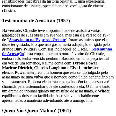
sensibilidades macabras da história original. É uma experiência
emocionante de assistir, especialmente se você gosta de cinema
clássico.
Testemunha de Acusação (1957)
Na verdade,
Christie
teve a oportunidade de assistir a várias
adaptações de suas obras em sua vida, mas esta e a versão de 1974
de "
Assassinato no Expresso Oriente
" foram as únicas que ela
disse ter gostado. E o que não gostar nesta adaptação dirigida pelo
grande
Billy Wilder
? Com seis indicações ao Oscar, "
Testemunha
de Acusação
" está empatado com o outro favorito de
Christie
,
embora não tenha vencido nenhum. Baseado em uma peça teatral
em vez de um romance, o filme conta com
Tyrone Power
,
Marlene Dietrich
,
Charles Laughton
e
Elsa Lanchester
no
elenco.
Power
interpreta um homem que está sendo julgado pelo
assassinato de uma viúva que o nomeou como único beneficiário em
seu testamento. Embora ele insista em sua inocência, sua esposa é
chamada para testemunhar que ele confessou a ela. O filme é tanto
um drama de tribunal quanto um mistério de assassinato, e
Wilder
equilibra os dois com facilidade. As reviravoltas habilmente
apresentadas o manterão adivinhando até o amargo fim.
Quem Viu Quem Matou? (1961)