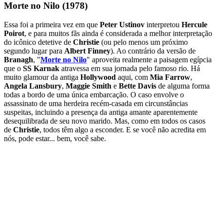
Morte no Nilo (1978)
Essa foi a primeira vez em que
Peter Ustinov
interpretou
Hercule
Poirot
, e para muitos fãs ainda é considerada a melhor interpretação
do icônico detetive de
Christie
(ou pelo menos um próximo
segundo lugar para
Albert Finney
). Ao contrário da versão de
Branagh
, "
Morte no Nilo
" aproveita realmente a paisagem egípcia
que o
SS Karnak
atravessa em sua jornada pelo famoso rio. Há
muito glamour da antiga
Hollywood
aqui, com
Mia Farrow
,
Angela Lansbury
,
Maggie Smith
e
Bette Davis
de alguma forma
todas a bordo de uma única embarcação. O caso envolve o
assassinato de uma herdeira recém-casada em circunstâncias
suspeitas, incluindo a presença da antiga amante aparentemente
desequilibrada de seu novo marido. Mas, como em todos os casos
de
Christie
, todos têm algo a esconder. E se você não acredita em
nós, pode estar... bem, você sabe.