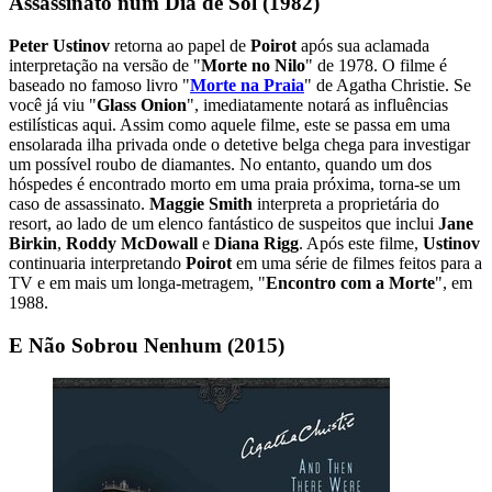
Assassinato num Dia de Sol (1982)
Peter Ustinov
retorna ao papel de
Poirot
após sua aclamada
interpretação na versão de "
Morte no Nilo
" de 1978. O filme é
baseado no famoso livro "
Morte na Praia
" de Agatha Christie. Se
você já viu "
Glass Onion
", imediatamente notará as influências
estilísticas aqui. Assim como aquele filme, este se passa em uma
ensolarada ilha privada onde o detetive belga chega para investigar
um possível roubo de diamantes. No entanto, quando um dos
hóspedes é encontrado morto em uma praia próxima, torna-se um
caso de assassinato.
Maggie Smith
interpreta a proprietária do
resort, ao lado de um elenco fantástico de suspeitos que inclui
Jane
Birkin
,
Roddy McDowall
e
Diana Rigg
. Após este filme,
Ustinov
continuaria interpretando
Poirot
em uma série de filmes feitos para a
TV e em mais um longa-metragem, "
Encontro com a Morte
", em
1988.
E Não Sobrou Nenhum (2015)