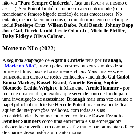
não viu "
Para Sempre Cinderela
", faça um favor a si mesmo e
assista). Seu
Poirot
também não possui a excentricidade (sem
mencionar o famoso bigode torcido) de seus antecessores. No
entanto, ele acerta em uma coisa, reunindo um elenco estelar que
inclui
Penélope Cruz
,
Willem Dafoe
,
Judi Dench
,
Johnny Depp
,
Josh Gad
,
Derek Jacobi
,
Leslie Odom Jr
.,
Michelle Pfeiffer
,
Daisy Ridley
e
Olivia Colman
.
Morte no Nilo (2022)
A segunda adaptação de
Agatha Christie
feita por
Branagh
,
"
Morte no Nilo
", trocou pelos mesmos prazeres simples de seu
primeiro filme, mas de forma menos eficaz. Mais uma vez, ele
transporta um elenco de rostos conhecidos - incluindo
Gal Gadot
,
Emma Mackey
,
Russell Brand
,
Annette Bening
,
Sophie
Okonedo
,
Letitia Wright
e, infelizmente,
Armie Hammer
- por
meio de uma condução exótica que serve de pano de fundo para
uma investigação de assassinato.
Branagh
mais uma vez assume o
papel principal do detetive
Hercule Poirot
, mas novamente fica
aquém de interpretações melhores, com todas as suas
excentricidades. Nem mesmo o reencontro de
Dawn French
e
Jennifer Saunders
como uma enfermeira e sua empregadora
aristocrata convertida em comunista faz muito para aumentar o fator
de charme dessa história um tanto morna.