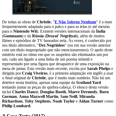
De todas as obras de
Christie
, "
E Não Sobrou Nenhum
" é a mais
frequentemente adaptada para o palco e para as telas (e até mesmo
para o
Nintendo Wii
). Existem versões internacionais da
Índia
(
Gumnaam
) e da
Rússia
(
Desyat' Negrityat
), além de muitos
filmes e episódios de TV baseados nela. Às vezes, é conhecido por
seu título alternativo, "
Dez Negrinhos
" (ou em sua versão anterior
com um título inapropriado que não mencionaremos). O apelo deste
mistério está no ritmo em que os suspeitos são eliminados um por
um, cada um ligado a uma linha de um poema infantil e
representado por uma figura que desaparece de uma exposição na
mesa de jantar. Esta versão mais recente, escrita por
Sarah Phelps
e
dirigida por
Craig Viveiros
, é a primeira adaptação em inglês a usar
o final original de
Christie
, que é muito mais sombrio. Não há um
detetive nesta história, apenas uma equipe da
Scotland Yard
tentando juntar as peças do quebra-cabeça. O elenco desta versão
inclui
Charles Dance
,
Douglas Booth
,
Maeve Dermody
,
Burn
Gorman
,
Anna Maxwell Martin
,
Sam Neill
,
Miranda
Richardson
,
Toby Stephens
,
Noah Taylor
e
Aidan Turner
como
Philip Lombard
.
A Casa Torta (2017)