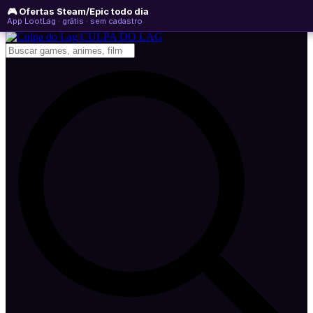
🎮 Ofertas Steam/Epic todo dia
quinta-feira, 06 de agosto de 2026
WhatsApp
Instagram
YouTube
App LootLag · grátis · sem cadastro
Newsletter
CULPA
DO
LAG