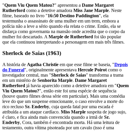
"
Quem Viu Quem Matou?
" apresentou a
Dame Margaret
Rutherford
como a detetive amadora
Miss Jane Marple
. Neste
filme, baseado no livro "
16:50 Destino Paddington
", ela
testemunha o assassinato de uma mulher em um trem, embora a
polícia não a leve a sério quando ela relata o crime. Então, ela se
disfarça como governanta na mansão onde acredita que o corpo da
mulher foi descartado. A
Marple de Rutherford
foi tão popular
que ela continuou interpretando a personagem em mais três filmes.
Sherlock de Saias (1963)
A história de
Agatha Christie
em que esse filme se baseia, "
Depois
do Funeral
", originalmente apresentava
Hercule Poirot
como o
investigador central, mas "
Sherlock de Saias
" transforma a trama
em um mistério de
Senhorita Marple
.
Dame Margaret
Rutherford
já havia aparecido como a detetive amadora em "
Quem
Viu Quem Matou?
", então este foi uma espécie de sequência
(houve quatro filmes dessa série em particular). Mais uma comédia
leve do que um suspense emocionante, o caso envolve a morte do
rico recluso
Sr. Enderby
, cuja queda fatal por uma escada é
atribuída a um ataque cardíaco.
Miss Marple
suspeita de jogo sujo,
é claro, e fica ainda mais convencida quando a irmã de
Sr.
Enderby
, Cora, também é encontrada morta. Há uma leitura de
testamento, outra vítima pisoteada por um cavalo (isso é uma