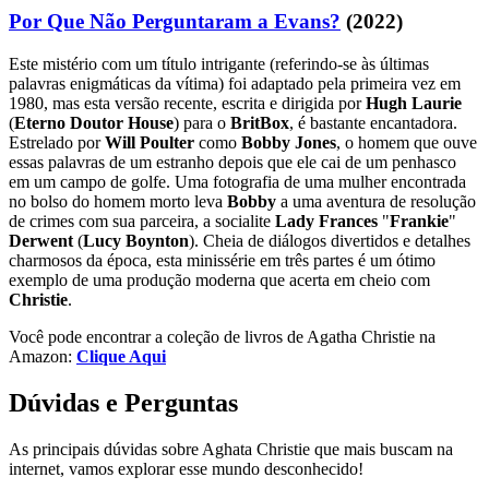
Por Que Não Perguntaram a Evans?
(2022)
Este mistério com um título intrigante (referindo-se às últimas
palavras enigmáticas da vítima) foi adaptado pela primeira vez em
1980, mas esta versão recente, escrita e dirigida por
Hugh Laurie
(
Eterno Doutor House
) para o
BritBox
, é bastante encantadora.
Estrelado por
Will Poulter
como
Bobby Jones
, o homem que ouve
essas palavras de um estranho depois que ele cai de um penhasco
em um campo de golfe. Uma fotografia de uma mulher encontrada
no bolso do homem morto leva
Bobby
a uma aventura de resolução
de crimes com sua parceira, a socialite
Lady Frances
"
Frankie
"
Derwent
(
Lucy Boynton
). Cheia de diálogos divertidos e detalhes
charmosos da época, esta minissérie em três partes é um ótimo
exemplo de uma produção moderna que acerta em cheio com
Christie
.
Você pode encontrar a coleção de livros de Agatha Christie na
Amazon:
Clique Aqui
Dúvidas e Perguntas
As principais dúvidas sobre Aghata Christie que mais buscam na
internet, vamos explorar esse mundo desconhecido!