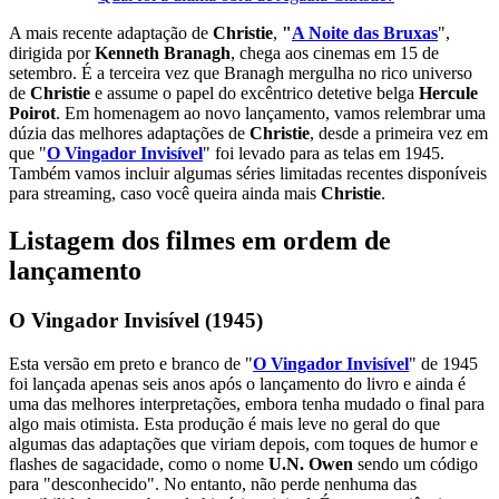
A mais recente adaptação de
Christie
,
"
A Noite das Bruxas
",
dirigida por
Kenneth Branagh
, chega aos cinemas em 15 de
setembro. É a terceira vez que Branagh mergulha no rico universo
de
Christie
e assume o papel do excêntrico detetive belga
Hercule
Poirot
. Em homenagem ao novo lançamento, vamos relembrar uma
dúzia das melhores adaptações de
Christie
, desde a primeira vez em
que "
O Vingador Invisível
" foi levado para as telas em 1945.
Também vamos incluir algumas séries limitadas recentes disponíveis
para streaming, caso você queira ainda mais
Christie
.
Listagem dos filmes em ordem de
lançamento
O Vingador Invisível (1945)
Esta versão em preto e branco de "
O Vingador Invisível
" de 1945
foi lançada apenas seis anos após o lançamento do livro e ainda é
uma das melhores interpretações, embora tenha mudado o final para
algo mais otimista. Esta produção é mais leve no geral do que
algumas das adaptações que viriam depois, com toques de humor e
flashes de sagacidade, como o nome
U.N. Owen
sendo um código
para "desconhecido". No entanto, não perde nenhuma das