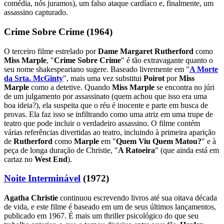
comédia, nós juramos), um falso ataque cardíaco e, finalmente, um
assassino capturado.
Crime Sobre Crime (1964)
O terceiro filme estrelado por
Dame Margaret Rutherford
como
Miss Marple
, "
Crime Sobre Crime
" é tão extravagante quanto o
seu nome shakespeariano sugere. Baseado livremente em "
A Morte
da Srta. McGinty
", mais uma vez substitui
Poirot
por
Miss
Marple
como a detetive. Quando
Miss Marple
se encontra no júri
de um julgamento por assassinato (quem achou que isso era uma
boa ideia?), ela suspeita que o réu é inocente e parte em busca de
provas. Ela faz isso se infiltrando como uma atriz em uma trupe de
teatro que pode incluir o verdadeiro assassino. O filme contém
várias referências divertidas ao teatro, incluindo à primeira aparição
de
Rutherford
como
Marple
em "
Quem Viu Quem Matou?
" e à
peça de longa duração de Christie, "
A Ratoeira
" (que ainda está em
cartaz no
West End
).
Noite Interminável
(1972)
Agatha Christie
continuou escrevendo livros até sua oitava década
de vida, e este filme é baseado em um de seus últimos lançamentos,
publicado em 1967. É mais um thriller psicológico do que seu