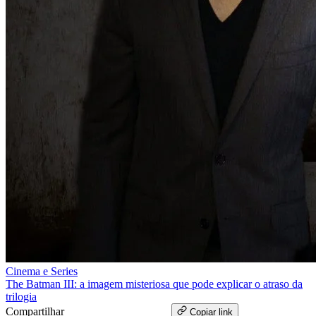
Cinema e Series
The Batman III: a imagem misteriosa que pode explicar o atraso da
trilogia
Compartilhar
WhatsApp
Copiar link