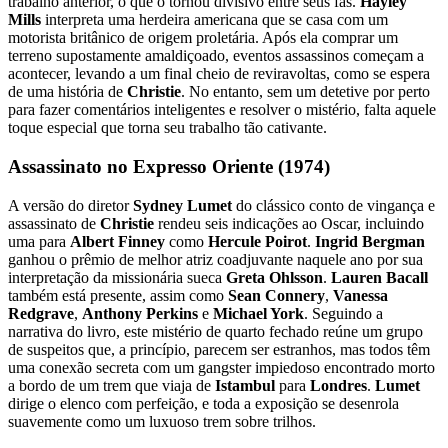
trabalho anterior, o que o tornou divisivo entre seus fãs.
Hayley
Mills
interpreta uma herdeira americana que se casa com um
motorista britânico de origem proletária. Após ela comprar um
terreno supostamente amaldiçoado, eventos assassinos começam a
acontecer, levando a um final cheio de reviravoltas, como se espera
de uma história de
Christie
. No entanto, sem um detetive por perto
para fazer comentários inteligentes e resolver o mistério, falta aquele
toque especial que torna seu trabalho tão cativante.
Assassinato no Expresso Oriente (1974)
A versão do diretor
Sydney Lumet
do clássico conto de vingança e
assassinato de
Christie
rendeu seis indicações ao Oscar, incluindo
uma para
Albert Finney
como
Hercule Poirot
.
Ingrid Bergman
ganhou o prêmio de melhor atriz coadjuvante naquele ano por sua
interpretação da missionária sueca
Greta Ohlsson
.
Lauren Bacall
também está presente, assim como
Sean Connery
,
Vanessa
Redgrave
,
Anthony Perkins
e
Michael York
. Seguindo a
narrativa do livro, este mistério de quarto fechado reúne um grupo
de suspeitos que, a princípio, parecem ser estranhos, mas todos têm
uma conexão secreta com um gangster impiedoso encontrado morto
a bordo de um trem que viaja de
Istambul
para
Londres
.
Lumet
dirige o elenco com perfeição, e toda a exposição se desenrola
suavemente como um luxuoso trem sobre trilhos.