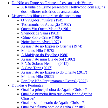
Do Nilo ao Expresso Oriente até os canais de Veneza
A Rainha do Crime presenteou Hollywood com alguns
dos melhores mistérios de assassinato.
Listagem dos filmes em ordem de lançamento
O Vingador Invisível (1945)
Testemunha de Acusação (1957)
Quem Viu Quem Matou? (1961)
Sherlock de Saias (1963)
Crime Sobre Crime (1964)
Noite Interminável (1972)
Assassinato no Expresso Oriente (1974)
Morte no Nilo (1978)
A Maldição do Espelho (1980)
Assassinato num Dia de Sol (1982)
E Não Sobrou Nenhum (2015)
A Casa Torta (2017)
Assassinato no Expresso do Oriente (2017)
Morte no Nilo (2022)
Por Que Não Perguntaram a Evans? (2022)
Dúvidas e Perguntas
Qual é a principal obra de Agatha Christie?
Qual é o primeiro livro que devo ler de Agatha
Christie?
Qual o estilo literario de Agatha Christie?
Qual foi a última obra de Agatha Christie?