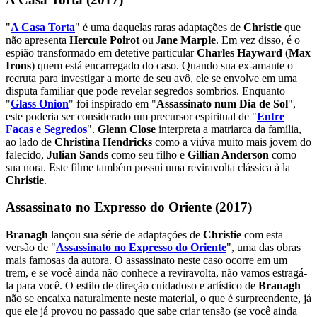
"
A Casa Torta
" é uma daquelas raras adaptações de
Christie
que
não apresenta
Hercule Poirot
ou J
ane Marple
. Em vez disso, é o
espião transformado em detetive particular
Charles Hayward
(
Max
Irons
) quem está encarregado do caso. Quando sua ex-amante o
recruta para investigar a morte de seu avô, ele se envolve em uma
disputa familiar que pode revelar segredos sombrios. Enquanto
"
Glass Onion
" foi inspirado em "
Assassinato num Dia de Sol
",
este poderia ser considerado um precursor espiritual de "
Entre
Facas e Segredos
".
Glenn Close
interpreta a matriarca da família,
ao lado de
Christina Hendricks
como a viúva muito mais jovem do
falecido,
Julian Sands
como seu filho e
Gillian Anderson
como
sua nora. Este filme também possui uma reviravolta clássica à la
Christie
.
Assassinato no Expresso do Oriente (2017)
Branagh
lançou sua série de adaptações de
Christie
com esta
versão de "
Assassinato no Expresso do Oriente
", uma das obras
mais famosas da autora. O assassinato neste caso ocorre em um
trem, e se você ainda não conhece a reviravolta, não vamos estragá-
la para você. O estilo de direção cuidadoso e artístico de
Branagh
não se encaixa naturalmente neste material, o que é surpreendente, já
que ele já provou no passado que sabe criar tensão (se você ainda