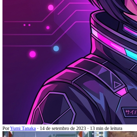
Por
Yumi Tanaka
·
14 de setembro de 2023
·
13 min de leitura